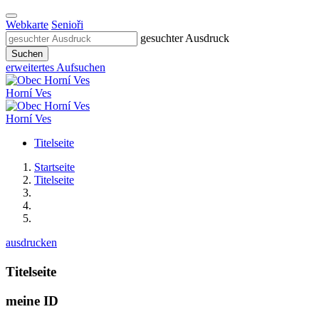
Webkarte
Senioři
gesuchter Ausdruck
Suchen
erweitertes Aufsuchen
Horní Ves
Horní Ves
Titelseite
Startseite
Titelseite
ausdrucken
Titelseite
meine ID