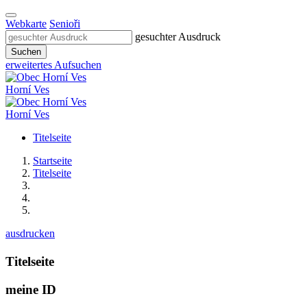
Webkarte
Senioři
gesuchter Ausdruck
Suchen
erweitertes Aufsuchen
Horní Ves
Horní Ves
Titelseite
Startseite
Titelseite
ausdrucken
Titelseite
meine ID