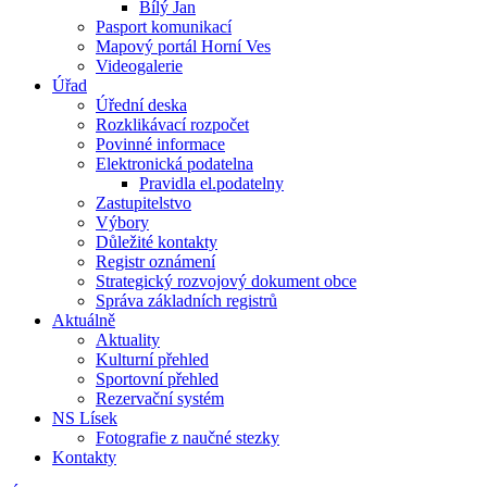
Bílý Jan
Pasport komunikací
Mapový portál Horní Ves
Videogalerie
Úřad
Úřední deska
Rozklikávací rozpočet
Povinné informace
Elektronická podatelna
Pravidla el.podatelny
Zastupitelstvo
Výbory
Důležité kontakty
Registr oznámení
Strategický rozvojový dokument obce
Správa základních registrů
Aktuálně
Aktuality
Kulturní přehled
Sportovní přehled
Rezervační systém
NS Lísek
Fotografie z naučné stezky
Kontakty