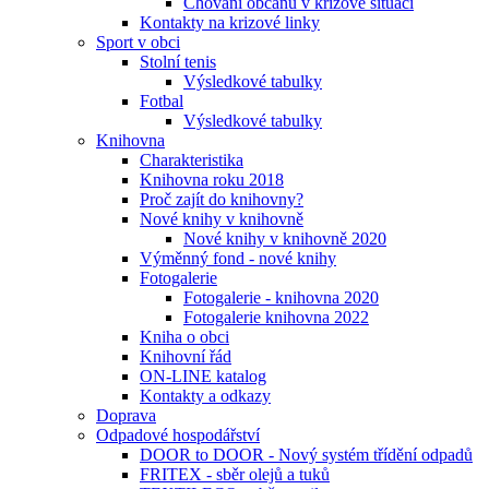
Chování občanů v krizové situaci
Kontakty na krizové linky
Sport v obci
Stolní tenis
Výsledkové tabulky
Fotbal
Výsledkové tabulky
Knihovna
Charakteristika
Knihovna roku 2018
Proč zajít do knihovny?
Nové knihy v knihovně
Nové knihy v knihovně 2020
Výměnný fond - nové knihy
Fotogalerie
Fotogalerie - knihovna 2020
Fotogalerie knihovna 2022
Kniha o obci
Knihovní řád
ON-LINE katalog
Kontakty a odkazy
Doprava
Odpadové hospodářství
DOOR to DOOR - Nový systém třídění odpadů
FRITEX - sběr olejů a tuků