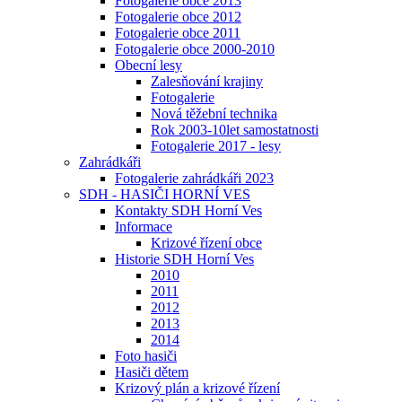
Fotogalerie obce 2013
Fotogalerie obce 2012
Fotogalerie obce 2011
Fotogalerie obce 2000-2010
Obecní lesy
Zalesňování krajiny
Fotogalerie
Nová těžební technika
Rok 2003-10let samostatnosti
Fotogalerie 2017 - lesy
Zahrádkáři
Fotogalerie zahrádkáři 2023
SDH - HASIČI HORNÍ VES
Kontakty SDH Horní Ves
Informace
Krizové řízení obce
Historie SDH Horní Ves
2010
2011
2012
2013
2014
Foto hasiči
Hasiči dětem
Krizový plán a krizové řízení