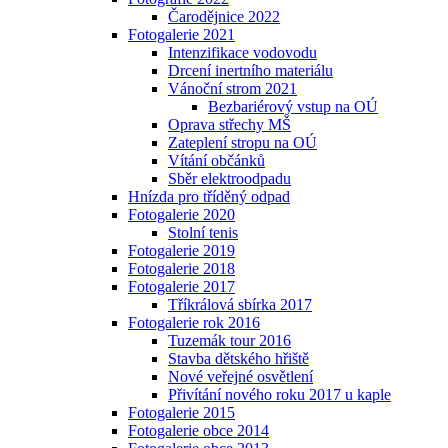
Čarodějnice 2022
Fotogalerie 2021
Intenzifikace vodovodu
Drcení inertního materiálu
Vánoční strom 2021
Bezbariérový vstup na OÚ
Oprava střechy MŠ
Zateplení stropu na OÚ
Vítání občánků
Sběr elektroodpadu
Hnízda pro tříděný odpad
Fotogalerie 2020
Stolní tenis
Fotogalerie 2019
Fotogalerie 2018
Fotogalerie 2017
Tříkrálová sbírka 2017
Fotogalerie rok 2016
Tuzemák tour 2016
Stavba dětského hřiště
Nové veřejné osvětlení
Přivítání nového roku 2017 u kaple
Fotogalerie 2015
Fotogalerie obce 2014