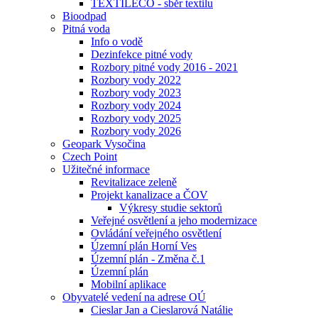
TEXTILECO - sběr textilu
Bioodpad
Pitná voda
Info o vodě
Dezinfekce pitné vody
Rozbory pitné vody 2016 - 2021
Rozbory vody 2022
Rozbory vody 2023
Rozbory vody 2024
Rozbory vody 2025
Rozbory vody 2026
Geopark Vysočina
Czech Point
Užitečné informace
Revitalizace zeleně
Projekt kanalizace a ČOV
Výkresy studie sektorů
Veřejné osvětlení a jeho modernizace
Ovládání veřejného osvětlení
Územní plán Horní Ves
Územní plán - Změna č.1
Územní plán
Mobilní aplikace
Obyvatelé vedení na adrese OÚ
Cieslar Jan a Cieslarová Natálie