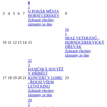
8
1
O POHÁR MĚSTA
3
4
5
6
7
9
HORNÍ CEREKEV
Zobrazit všechny
záznamy ze dne
16
1
SRAZ VETERÁNŮ -
10
11
12
13
14
15
HORNOCEREKVICKÝ
DŘEVÁK
Zobrazit všechny
záznamy ze dne
22
3
HASIČSKÁ SOUTĚŽ
V HŘÍBĚCÍ
17
18
19
20
21
KONCERT V LOMU
23
- ŘEKNI VŠEM
LETNÍ KINO
Zobrazit všechny
záznamy ze dne
29
2