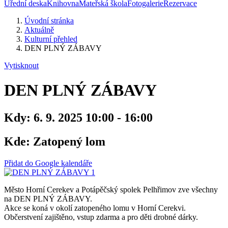
Úřední deska
Knihovna
Mateřská škola
Fotogalerie
Rezervace
Úvodní stránka
Aktuálně
Kulturní přehled
DEN PLNÝ ZÁBAVY
Vytisknout
DEN PLNÝ ZÁBAVY
Kdy:
6. 9. 2025 10:00 - 16:00
Kde:
Zatopený lom
Přidat do Google kalendáře
Město Horní Cerekev a Potápěčský spolek Pelhřimov zve všechny
na DEN PLNÝ ZÁBAVY.
Akce se koná v okolí zatopeného lomu v Horní Cerekvi.
Občerstvení zajištěno, vstup zdarma a pro děti drobné dárky.