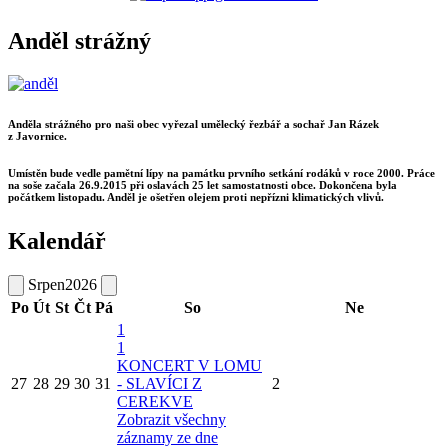
Anděl strážný
Anděla strážného pro naši obec vyřezal umělecký řezbář a sochař Jan Rázek
z Javornice.
Umístěn bude vedle pamětní lípy na památku prvního setkání rodáků v roce 2000. Práce
na soše začala 26.9.2015 při oslavách 25 let samostatnosti obce. Dokončena byla
počátkem listopadu. Anděl je ošetřen olejem proti nepřízni klimatických vlivů.
Kalendář
Srpen
2026
Po
Út
St
Čt
Pá
So
Ne
1
1
KONCERT V LOMU
27
28
29
30
31
- SLAVÍCI Z
2
CEREKVE
Zobrazit všechny
záznamy ze dne