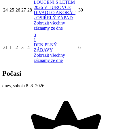
LOUČENÍ S LÉTEM
2026 V TUROVCE
24
25
26
27
28
30
DIVADLO AKORÁT
- OSIŘELÝ ZÁPAD
Zobrazit všechny
záznamy ze dne
5
1
DEN PLNÝ
31
1
2
3
4
6
ZÁBAVY
Zobrazit všechny
záznamy ze dne
Počasí
dnes, sobota 8. 8. 2026