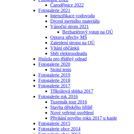
Čarodějnice 2022
Fotogalerie 2021
Intenzifikace vodovodu
Drcení inertního materiálu
Vánoční strom 2021
Bezbariérový vstup na OÚ
Oprava střechy MŠ
Zateplení stropu na OÚ
Vítání občánků
Sběr elektroodpadu
Hnízda pro tříděný odpad
Fotogalerie 2020
Stolní tenis
Fotogalerie 2019
Fotogalerie 2018
Fotogalerie 2017
Tříkrálová sbírka 2017
Fotogalerie rok 2016
Tuzemák tour 2016
Stavba dětského hřiště
Nové veřejné osvětlení
Přivítání nového roku 2017 u kaple
Fotogalerie 2015
Fotogalerie obce 2014