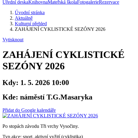
Úřední deska
Knihovna
Mateřská škola
Fotogalerie
Rezervace
Úvodní stránka
Aktuálně
Kulturní přehled
ZAHÁJENÍ CYKLISTICKÉ SEZÓNY 2026
Vytisknout
ZAHÁJENÍ CYKLISTICKÉ
SEZÓNY 2026
Kdy:
1. 5. 2026 10:00
Kde:
náměstí T.G.Masaryka
Přidat do Google kalendáře
Po stopách závodu Tři vrchy Vysočiny.
Typ akce: sport, aktivní vyžití (cyklistika)