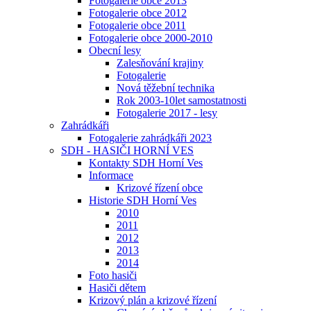
Fotogalerie obce 2013
Fotogalerie obce 2012
Fotogalerie obce 2011
Fotogalerie obce 2000-2010
Obecní lesy
Zalesňování krajiny
Fotogalerie
Nová těžební technika
Rok 2003-10let samostatnosti
Fotogalerie 2017 - lesy
Zahrádkáři
Fotogalerie zahrádkáři 2023
SDH - HASIČI HORNÍ VES
Kontakty SDH Horní Ves
Informace
Krizové řízení obce
Historie SDH Horní Ves
2010
2011
2012
2013
2014
Foto hasiči
Hasiči dětem
Krizový plán a krizové řízení