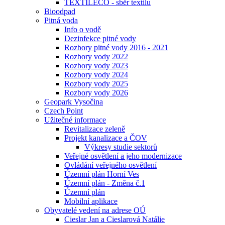
TEXTILECO - sběr textilu
Bioodpad
Pitná voda
Info o vodě
Dezinfekce pitné vody
Rozbory pitné vody 2016 - 2021
Rozbory vody 2022
Rozbory vody 2023
Rozbory vody 2024
Rozbory vody 2025
Rozbory vody 2026
Geopark Vysočina
Czech Point
Užitečné informace
Revitalizace zeleně
Projekt kanalizace a ČOV
Výkresy studie sektorů
Veřejné osvětlení a jeho modernizace
Ovládání veřejného osvětlení
Územní plán Horní Ves
Územní plán - Změna č.1
Územní plán
Mobilní aplikace
Obyvatelé vedení na adrese OÚ
Cieslar Jan a Cieslarová Natálie