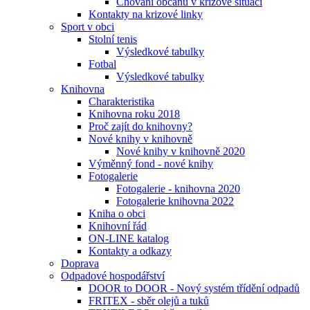
Chování občanů v krizové situaci
Kontakty na krizové linky
Sport v obci
Stolní tenis
Výsledkové tabulky
Fotbal
Výsledkové tabulky
Knihovna
Charakteristika
Knihovna roku 2018
Proč zajít do knihovny?
Nové knihy v knihovně
Nové knihy v knihovně 2020
Výměnný fond - nové knihy
Fotogalerie
Fotogalerie - knihovna 2020
Fotogalerie knihovna 2022
Kniha o obci
Knihovní řád
ON-LINE katalog
Kontakty a odkazy
Doprava
Odpadové hospodářství
DOOR to DOOR - Nový systém třídění odpadů
FRITEX - sběr olejů a tuků