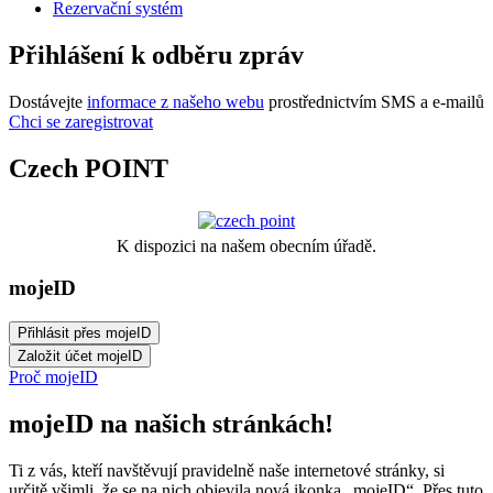
Rezervační systém
Přihlášení k odběru zpráv
Dostávejte
informace z našeho webu
prostřednictvím SMS a e-mailů
Chci se zaregistrovat
Czech POINT
K dispozici na našem obecním úřadě.
mojeID
Proč mojeID
mojeID na našich stránkách!
Ti z vás, kteří navštěvují pravidelně naše internetové stránky, si
určitě všimli, že se na nich objevila nová ikonka „mojeID“. Přes tuto