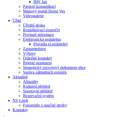
Bílý Jan
Pasport komunikací
Mapový portál Horní Ves
Videogalerie
Úřad
Úřední deska
Rozklikávací rozpočet
Povinné informace
Elektronická podatelna
Pravidla el.podatelny
Zastupitelstvo
Výbory
Důležité kontakty
Registr oznámení
Strategický rozvojový dokument obce
Správa základních registrů
Aktuálně
Aktuality
Kulturní přehled
Sportovní přehled
Rezervační systém
NS Lísek
Fotografie z naučné stezky
Kontakty