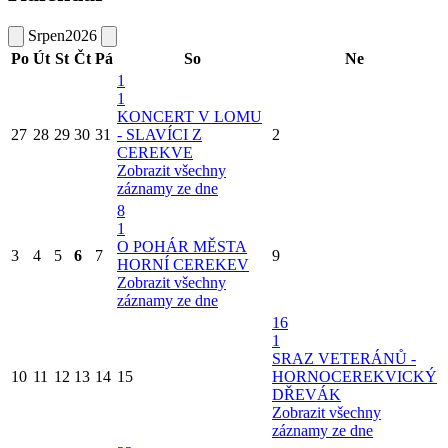
Srpen
2026
Po
Út
St
Čt
Pá
So
Ne
1
1
KONCERT V LOMU
27
28
29
30
31
- SLAVÍCI Z
2
CEREKVE
Zobrazit všechny
záznamy ze dne
8
1
O POHÁR MĚSTA
3
4
5
6
7
9
HORNÍ CEREKEV
Zobrazit všechny
záznamy ze dne
16
1
SRAZ VETERÁNŮ -
10
11
12
13
14
15
HORNOCEREKVICKÝ
DŘEVÁK
Zobrazit všechny
záznamy ze dne