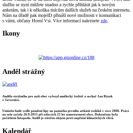
službu se nyní můžete snadno a rychle přihlásit jak k novým
anketám, tak i k několika tisícům dalších služeb na českém internetu.
Nám na úřadě pak mojeID přináší nové možnosti v komunikaci
s vámi, občany Horní Vsi. Více informací naleznete
zde
.
Ikony
Anděl strážný
Anděla strážného pro naši obec vyřezal umělecký řezbář a sochař Jan Rázek
z Javornice.
Umístěn bude vedle pamětní lípy na památku prvního setkání rodáků v roce 2000. Práce
na soše začala 26.9.2015 při oslavách 25 let samostatnosti obce. Dokončena byla
počátkem listopadu. Anděl je ošetřen olejem proti nepřízni klimatických vlivů.
Kalendář