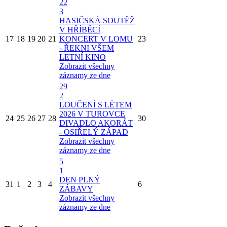
22
3
HASIČSKÁ SOUTĚŽ
V HŘÍBĚCÍ
17
18
19
20
21
KONCERT V LOMU
23
- ŘEKNI VŠEM
LETNÍ KINO
Zobrazit všechny
záznamy ze dne
29
2
LOUČENÍ S LÉTEM
2026 V TUROVCE
24
25
26
27
28
30
DIVADLO AKORÁT
- OSIŘELÝ ZÁPAD
Zobrazit všechny
záznamy ze dne
5
1
DEN PLNÝ
31
1
2
3
4
6
ZÁBAVY
Zobrazit všechny
záznamy ze dne