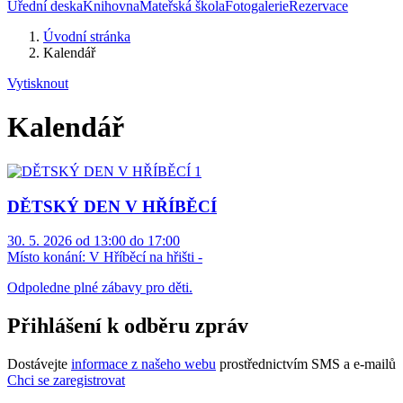
Úřední deska
Knihovna
Mateřská škola
Fotogalerie
Rezervace
Úvodní stránka
Kalendář
Vytisknout
Kalendář
DĚTSKÝ DEN V HŘÍBĚCÍ
30. 5. 2026 od 13:00 do 17:00
Místo konání:
V Hříběcí na hřišti -
Odpoledne plné zábavy pro děti.
Přihlášení k odběru zpráv
Dostávejte
informace z našeho webu
prostřednictvím SMS a e-mailů
Chci se zaregistrovat