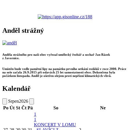
Anděl strážný
Anděla strážného pro naši obec vyřezal umělecký řezbář a sochař Jan Rázek
z Javornice.
Umístěn bude vedle pamětní lípy na památku prvního setkání rodáků v roce 2000. Práce
na soše začala 26.9.2015 při oslavách 25 let samostatnosti obce. Dokončena byla
počátkem listopadu. Anděl je ošetřen olejem proti nepřízni klimatických vlivů.
Kalendář
Srpen
2026
Po
Út
St
Čt
Pá
So
Ne
1
1
KONCERT V LOMU
27
28
29
30
31
- SLAVÍCI Z
2