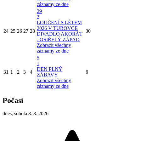
záznamy ze dne
29
2
LOUČENÍ S LÉTEM
2026 V TUROVCE
24
25
26
27
28
30
DIVADLO AKORÁT
- OSIŘELÝ ZÁPAD
Zobrazit všechny
záznamy ze dne
5
1
DEN PLNÝ
31
1
2
3
4
6
ZÁBAVY
Zobrazit všechny
záznamy ze dne
Počasí
dnes, sobota 8. 8. 2026