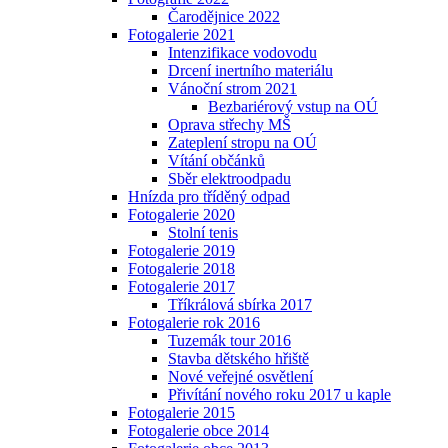
Čarodějnice 2022
Fotogalerie 2021
Intenzifikace vodovodu
Drcení inertního materiálu
Vánoční strom 2021
Bezbariérový vstup na OÚ
Oprava střechy MŠ
Zateplení stropu na OÚ
Vítání občánků
Sběr elektroodpadu
Hnízda pro tříděný odpad
Fotogalerie 2020
Stolní tenis
Fotogalerie 2019
Fotogalerie 2018
Fotogalerie 2017
Tříkrálová sbírka 2017
Fotogalerie rok 2016
Tuzemák tour 2016
Stavba dětského hřiště
Nové veřejné osvětlení
Přivítání nového roku 2017 u kaple
Fotogalerie 2015
Fotogalerie obce 2014