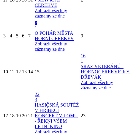
CEREKVE
Zobrazit všechny
záznamy ze dne
8
1
O POHÁR MĚSTA
3
4
5
6
7
9
HORNÍ CEREKEV
Zobrazit všechny
záznamy ze dne
16
1
SRAZ VETERÁNŮ -
10
11
12
13
14
15
HORNOCEREKVICKÝ
DŘEVÁK
Zobrazit všechny
záznamy ze dne
22
3
HASIČSKÁ SOUTĚŽ
V HŘÍBĚCÍ
17
18
19
20
21
KONCERT V LOMU
23
- ŘEKNI VŠEM
LETNÍ KINO
Zobrazit všechny