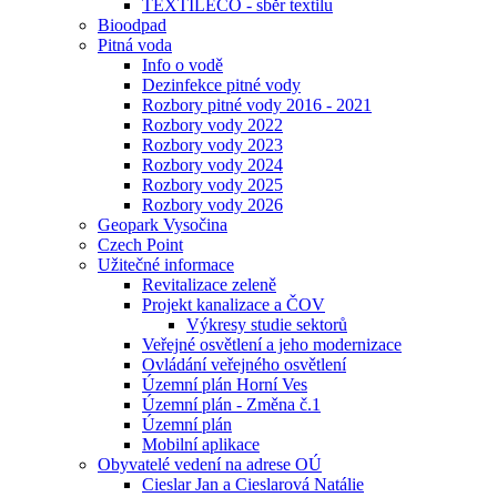
TEXTILECO - sběr textilu
Bioodpad
Pitná voda
Info o vodě
Dezinfekce pitné vody
Rozbory pitné vody 2016 - 2021
Rozbory vody 2022
Rozbory vody 2023
Rozbory vody 2024
Rozbory vody 2025
Rozbory vody 2026
Geopark Vysočina
Czech Point
Užitečné informace
Revitalizace zeleně
Projekt kanalizace a ČOV
Výkresy studie sektorů
Veřejné osvětlení a jeho modernizace
Ovládání veřejného osvětlení
Územní plán Horní Ves
Územní plán - Změna č.1
Územní plán
Mobilní aplikace
Obyvatelé vedení na adrese OÚ
Cieslar Jan a Cieslarová Natálie