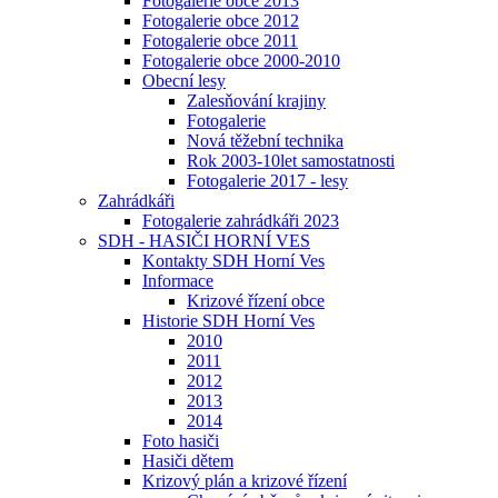
Fotogalerie obce 2013
Fotogalerie obce 2012
Fotogalerie obce 2011
Fotogalerie obce 2000-2010
Obecní lesy
Zalesňování krajiny
Fotogalerie
Nová těžební technika
Rok 2003-10let samostatnosti
Fotogalerie 2017 - lesy
Zahrádkáři
Fotogalerie zahrádkáři 2023
SDH - HASIČI HORNÍ VES
Kontakty SDH Horní Ves
Informace
Krizové řízení obce
Historie SDH Horní Ves
2010
2011
2012
2013
2014
Foto hasiči
Hasiči dětem
Krizový plán a krizové řízení