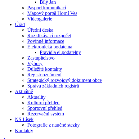
Bílý Jan
Pasport komunikací
Mapový portál Horní Ves
Videogalerie
Úřad
Úřední deska
Rozklikávací rozpočet
Povinné informace
Elektronická podatelna
Pravidla el.podatelny
Zastupitelstvo
Výbory
Důležité kontakty
Registr oznámení
Strategický rozvojový dokument obce
Správa základních registrů
Aktuálně
Aktuality
Kulturní přehled
Sportovní přehled
Rezervační systém
NS Lísek
Fotografie z naučné stezky
Kontakty