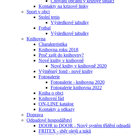
Chování občanů v krizové situaci
Kontakty na krizové linky
Sport v obci
Stolní tenis
Výsledkové tabulky
Fotbal
Výsledkové tabulky
Knihovna
Charakteristika
Knihovna roku 2018
Proč zajít do knihovny?
Nové knihy v knihovně
Nové knihy v knihovně 2020
Výměnný fond - nové knihy
Fotogalerie
Fotogalerie - knihovna 2020
Fotogalerie knihovna 2022
Kniha o obci
Knihovní řád
ON-LINE katalog
Kontakty a odkazy
Doprava
Odpadové hospodářství
DOOR to DOOR - Nový systém třídění odpadů
FRITEX - sběr olejů a tuků