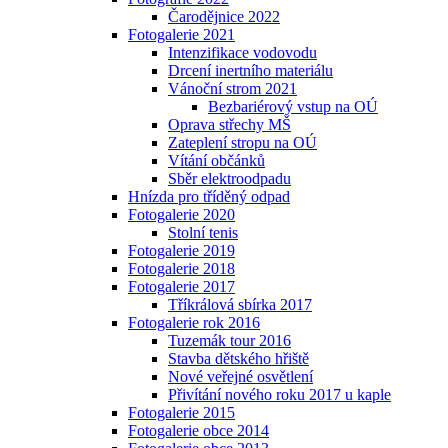
Čarodějnice 2022
Fotogalerie 2021
Intenzifikace vodovodu
Drcení inertního materiálu
Vánoční strom 2021
Bezbariérový vstup na OÚ
Oprava střechy MŠ
Zateplení stropu na OÚ
Vítání občánků
Sběr elektroodpadu
Hnízda pro tříděný odpad
Fotogalerie 2020
Stolní tenis
Fotogalerie 2019
Fotogalerie 2018
Fotogalerie 2017
Tříkrálová sbírka 2017
Fotogalerie rok 2016
Tuzemák tour 2016
Stavba dětského hřiště
Nové veřejné osvětlení
Přivítání nového roku 2017 u kaple
Fotogalerie 2015
Fotogalerie obce 2014