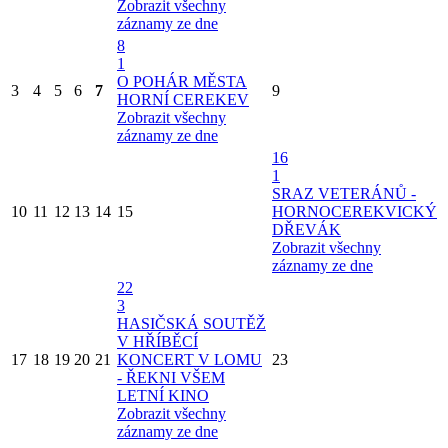
Zobrazit všechny
záznamy ze dne
8
1
O POHÁR MĚSTA
3
4
5
6
7
9
HORNÍ CEREKEV
Zobrazit všechny
záznamy ze dne
16
1
SRAZ VETERÁNŮ -
10
11
12
13
14
15
HORNOCEREKVICKÝ
DŘEVÁK
Zobrazit všechny
záznamy ze dne
22
3
HASIČSKÁ SOUTĚŽ
V HŘÍBĚCÍ
17
18
19
20
21
KONCERT V LOMU
23
- ŘEKNI VŠEM
LETNÍ KINO
Zobrazit všechny
záznamy ze dne