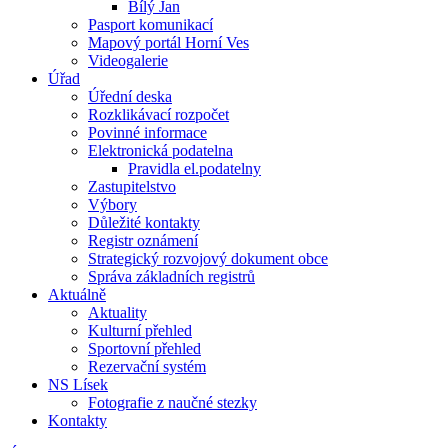
Bílý Jan
Pasport komunikací
Mapový portál Horní Ves
Videogalerie
Úřad
Úřední deska
Rozklikávací rozpočet
Povinné informace
Elektronická podatelna
Pravidla el.podatelny
Zastupitelstvo
Výbory
Důležité kontakty
Registr oznámení
Strategický rozvojový dokument obce
Správa základních registrů
Aktuálně
Aktuality
Kulturní přehled
Sportovní přehled
Rezervační systém
NS Lísek
Fotografie z naučné stezky
Kontakty