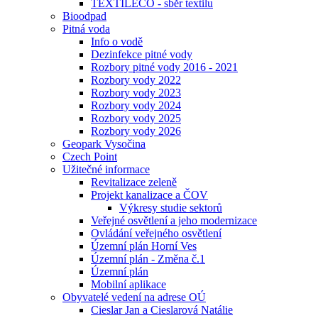
TEXTILECO - sběr textilu
Bioodpad
Pitná voda
Info o vodě
Dezinfekce pitné vody
Rozbory pitné vody 2016 - 2021
Rozbory vody 2022
Rozbory vody 2023
Rozbory vody 2024
Rozbory vody 2025
Rozbory vody 2026
Geopark Vysočina
Czech Point
Užitečné informace
Revitalizace zeleně
Projekt kanalizace a ČOV
Výkresy studie sektorů
Veřejné osvětlení a jeho modernizace
Ovládání veřejného osvětlení
Územní plán Horní Ves
Územní plán - Změna č.1
Územní plán
Mobilní aplikace
Obyvatelé vedení na adrese OÚ
Cieslar Jan a Cieslarová Natálie