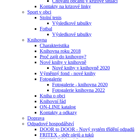
Chování občanů v krizové situaci
Kontakty na krizové linky
Sport v obci
Stolní tenis
Výsledkové tabulky
Fotbal
Výsledkové tabulky
Knihovna
Charakteristika
Knihovna roku 2018
Proč zajít do knihovny?
Nové knihy v knihovně
Nové knihy v knihovně 2020
Výměnný fond - nové knihy
Fotogalerie
Fotogalerie - knihovna 2020
Fotogalerie knihovna 2022
Kniha o obci
Knihovní řád
ON-LINE katalog
Kontakty a odkazy
Doprava
Odpadové hospodářství
DOOR to DOOR - Nový systém třídění odpadů
FRITEX - sběr olejů a tuků