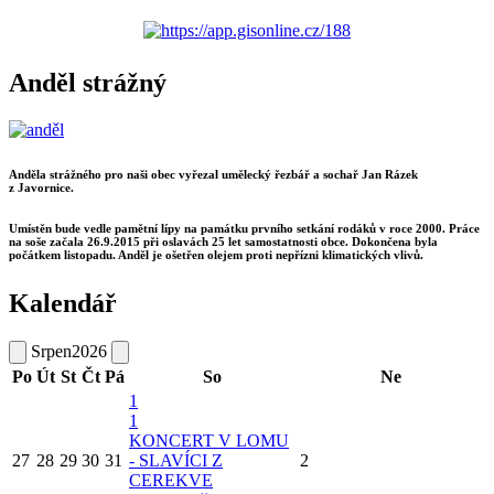
Anděl strážný
Anděla strážného pro naši obec vyřezal umělecký řezbář a sochař Jan Rázek
z Javornice.
Umístěn bude vedle pamětní lípy na památku prvního setkání rodáků v roce 2000. Práce
na soše začala 26.9.2015 při oslavách 25 let samostatnosti obce. Dokončena byla
počátkem listopadu. Anděl je ošetřen olejem proti nepřízni klimatických vlivů.
Kalendář
Srpen
2026
Po
Út
St
Čt
Pá
So
Ne
1
1
KONCERT V LOMU
27
28
29
30
31
- SLAVÍCI Z
2
CEREKVE