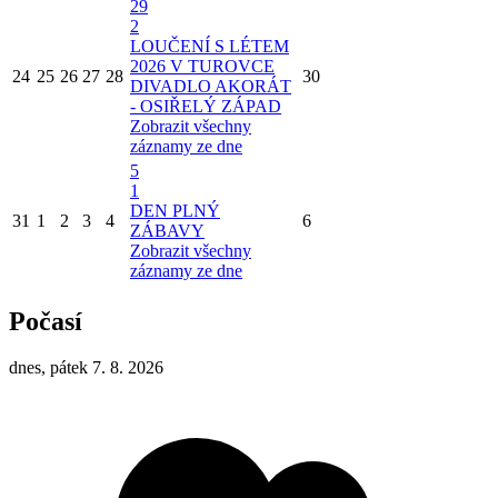
29
2
LOUČENÍ S LÉTEM
2026 V TUROVCE
24
25
26
27
28
30
DIVADLO AKORÁT
- OSIŘELÝ ZÁPAD
Zobrazit všechny
záznamy ze dne
5
1
DEN PLNÝ
31
1
2
3
4
6
ZÁBAVY
Zobrazit všechny
záznamy ze dne
Počasí
dnes, pátek 7. 8. 2026