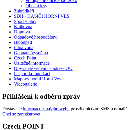
Fotogalerie obce 2000-2010
Obecní lesy
Zahrádkáři
SDH - HASIČI HORNÍ VES
Sport v obci
Knihovna
Doprava
Odpadové hospodářství
Bioodpad
Pitná voda
Geopark Vysočina
Czech Point
Užitečné informace
Obyvatelé vedení na adrese OÚ
Pasport komunikací
Mapový portál Horní Ves
Videogalerie
Přihlášení k odběru zpráv
Dostávejte
informace z našeho webu
prostřednictvím SMS a e-mailů
Chci se zaregistrovat
Czech POINT