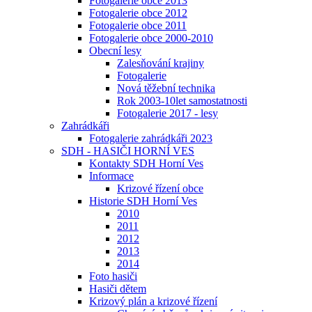
Fotogalerie obce 2013
Fotogalerie obce 2012
Fotogalerie obce 2011
Fotogalerie obce 2000-2010
Obecní lesy
Zalesňování krajiny
Fotogalerie
Nová těžební technika
Rok 2003-10let samostatnosti
Fotogalerie 2017 - lesy
Zahrádkáři
Fotogalerie zahrádkáři 2023
SDH - HASIČI HORNÍ VES
Kontakty SDH Horní Ves
Informace
Krizové řízení obce
Historie SDH Horní Ves
2010
2011
2012
2013
2014
Foto hasiči
Hasiči dětem
Krizový plán a krizové řízení