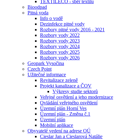
TEXTILECO - sběr textilu
Bioodpad
Pitná voda
Info o vodě
Dezinfekce pitné vody
Rozbory pitné vody 2016 - 2021
Rozbory vody 2022
Rozbory vody 2023
Rozbory vody 2024
Rozbory vody 2025
Rozbory vody 2026
Geopark Vysočina
Czech Point
Užitečné informace
Revitalizace zeleně
Projekt kanalizace a ČOV
Výkresy studie sektorů
Veřejné osvětlení a jeho modernizace
Ovládání veřejného osvětlení
Územní plán Horní Ves
Územní plán - Změna č.1
Územní plán
Mobilní aplikace
Obyvatelé vedení na adrese OÚ
Cieslar Jan a Cieslarová Natálie