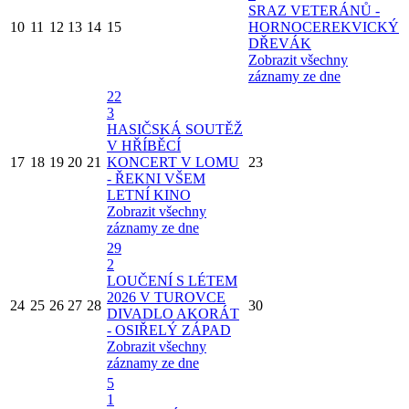
SRAZ VETERÁNŮ -
10
11
12
13
14
15
HORNOCEREKVICKÝ
DŘEVÁK
Zobrazit všechny
záznamy ze dne
22
3
HASIČSKÁ SOUTĚŽ
V HŘÍBĚCÍ
17
18
19
20
21
KONCERT V LOMU
23
- ŘEKNI VŠEM
LETNÍ KINO
Zobrazit všechny
záznamy ze dne
29
2
LOUČENÍ S LÉTEM
2026 V TUROVCE
24
25
26
27
28
30
DIVADLO AKORÁT
- OSIŘELÝ ZÁPAD
Zobrazit všechny
záznamy ze dne
5
1