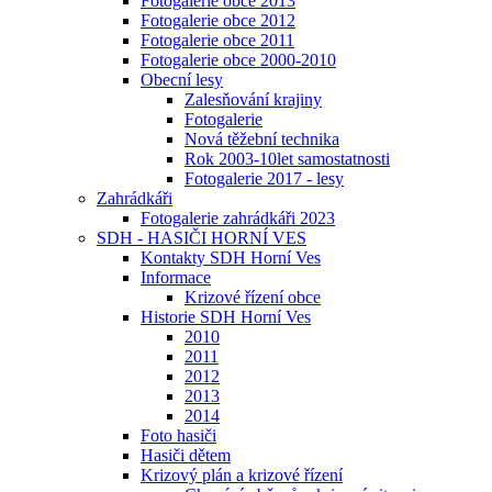
Fotogalerie obce 2013
Fotogalerie obce 2012
Fotogalerie obce 2011
Fotogalerie obce 2000-2010
Obecní lesy
Zalesňování krajiny
Fotogalerie
Nová těžební technika
Rok 2003-10let samostatnosti
Fotogalerie 2017 - lesy
Zahrádkáři
Fotogalerie zahrádkáři 2023
SDH - HASIČI HORNÍ VES
Kontakty SDH Horní Ves
Informace
Krizové řízení obce
Historie SDH Horní Ves
2010
2011
2012
2013
2014
Foto hasiči
Hasiči dětem
Krizový plán a krizové řízení