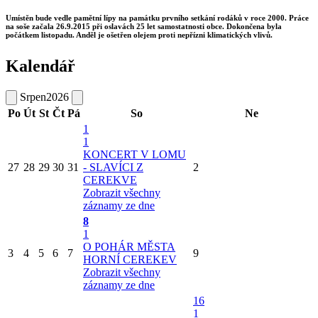
Umístěn bude vedle pamětní lípy na památku prvního setkání rodáků v roce 2000. Práce
na soše začala 26.9.2015 při oslavách 25 let samostatnosti obce. Dokončena byla
počátkem listopadu. Anděl je ošetřen olejem proti nepřízni klimatických vlivů.
Kalendář
Srpen
2026
Po
Út
St
Čt
Pá
So
Ne
1
1
KONCERT V LOMU
27
28
29
30
31
- SLAVÍCI Z
2
CEREKVE
Zobrazit všechny
záznamy ze dne
8
1
O POHÁR MĚSTA
3
4
5
6
7
9
HORNÍ CEREKEV
Zobrazit všechny
záznamy ze dne
16
1