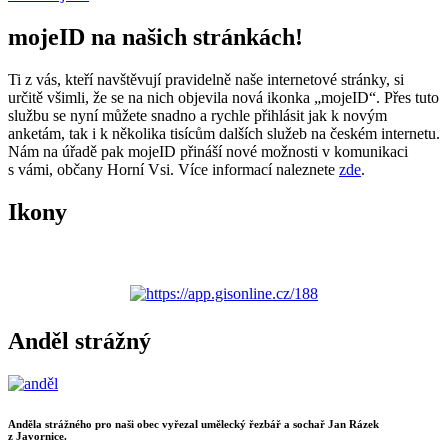
mojeID na našich stránkách!
Ti z vás, kteří navštěvují pravidelně naše internetové stránky, si
určitě všimli, že se na nich objevila nová ikonka „mojeID“. Přes tuto
službu se nyní můžete snadno a rychle přihlásit jak k novým
anketám, tak i k několika tisícům dalších služeb na českém internetu.
Nám na úřadě pak mojeID přináší nové možnosti v komunikaci
s vámi, občany Horní Vsi. Více informací naleznete
zde
.
Ikony
Anděl strážný
Anděla strážného pro naši obec vyřezal umělecký řezbář a sochař Jan Rázek
z Javornice.