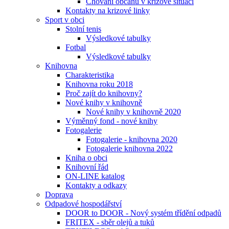
Chování občanů v krizové situaci
Kontakty na krizové linky
Sport v obci
Stolní tenis
Výsledkové tabulky
Fotbal
Výsledkové tabulky
Knihovna
Charakteristika
Knihovna roku 2018
Proč zajít do knihovny?
Nové knihy v knihovně
Nové knihy v knihovně 2020
Výměnný fond - nové knihy
Fotogalerie
Fotogalerie - knihovna 2020
Fotogalerie knihovna 2022
Kniha o obci
Knihovní řád
ON-LINE katalog
Kontakty a odkazy
Doprava
Odpadové hospodářství
DOOR to DOOR - Nový systém třídění odpadů
FRITEX - sběr olejů a tuků