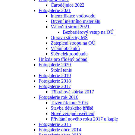
Čarodějnice 2022
Fotogalerie 2021
Intenzifikace vodovodu
Drcení inertního materiálu
Vánoční strom 2021
Bezbariérový vstup na OÚ
Oprava střechy MŠ
Zateplení stropu na OÚ
Vítání občánků
Sběr elektroodpadu
Hnízda pro tříděný odpad
Fotogalerie 2020
Stolní tenis
Fotogalerie 2019
Fotogalerie 2018
Fotogalerie 2017
Tříkrálová sbírka 2017
Fotogalerie rok 2016
Tuzemák tour 2016
Stavba dětského hřiště
Nové veřejné osvětlení
Přivítání nového roku 2017 u kaple
Fotogalerie 2015
Fotogalerie obce 2014