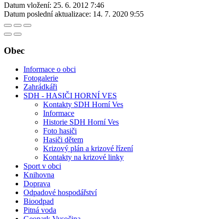
Datum vložení:
25. 6. 2012 7:46
Datum poslední aktualizace:
14. 7. 2020 9:55
Obec
Informace o obci
Fotogalerie
Zahrádkáři
SDH - HASIČI HORNÍ VES
Kontakty SDH Horní Ves
Informace
Historie SDH Horní Ves
Foto hasiči
Hasiči dětem
Krizový plán a krizové řízení
Kontakty na krizové linky
Sport v obci
Knihovna
Doprava
Odpadové hospodářství
Bioodpad
Pitná voda
Geopark Vysočina