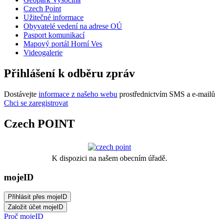
Czech Point
Užitečné informace
Obyvatelé vedení na adrese OÚ
Pasport komunikací
Mapový portál Horní Ves
Videogalerie
Přihlášení k odběru zpráv
Dostávejte
informace z našeho webu
prostřednictvím SMS a e-mailů
Chci se zaregistrovat
Czech POINT
K dispozici na našem obecním úřadě.
mojeID
Proč mojeID