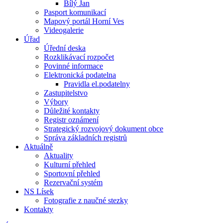
Bílý Jan
Pasport komunikací
Mapový portál Horní Ves
Videogalerie
Úřad
Úřední deska
Rozklikávací rozpočet
Povinné informace
Elektronická podatelna
Pravidla el.podatelny
Zastupitelstvo
Výbory
Důležité kontakty
Registr oznámení
Strategický rozvojový dokument obce
Správa základních registrů
Aktuálně
Aktuality
Kulturní přehled
Sportovní přehled
Rezervační systém
NS Lísek
Fotografie z naučné stezky
Kontakty