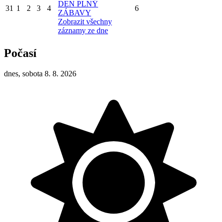
DEN PLNÝ
31
1
2
3
4
6
ZÁBAVY
Zobrazit všechny
záznamy ze dne
Počasí
dnes, sobota 8. 8. 2026