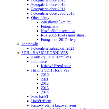
Fotogalerie obce 2013
Fotogalerie obce 2012
Fotogalerie obce 2011
Fotogalerie obce 2000-2010
Obecní lesy
Zalesňování krajiny
Fotogalerie
Nová těžební technika
Rok 2003-10let samostatnosti
Fotogalerie 2017 - lesy
Zahrádkáři
Fotogalerie zahrádkáři 2023
SDH - HASIČI HORNÍ VES
Kontakty SDH Horní Ves
Informace
Krizové řízení obce
Historie SDH Horní Ves
2010
2011
2012
2013
2014
Foto hasiči
Hasiči dětem
Krizový plán a krizové řízení