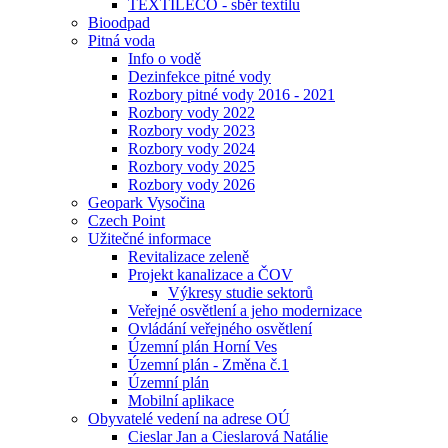
TEXTILECO - sběr textilu
Bioodpad
Pitná voda
Info o vodě
Dezinfekce pitné vody
Rozbory pitné vody 2016 - 2021
Rozbory vody 2022
Rozbory vody 2023
Rozbory vody 2024
Rozbory vody 2025
Rozbory vody 2026
Geopark Vysočina
Czech Point
Užitečné informace
Revitalizace zeleně
Projekt kanalizace a ČOV
Výkresy studie sektorů
Veřejné osvětlení a jeho modernizace
Ovládání veřejného osvětlení
Územní plán Horní Ves
Územní plán - Změna č.1
Územní plán
Mobilní aplikace
Obyvatelé vedení na adrese OÚ
Cieslar Jan a Cieslarová Natálie