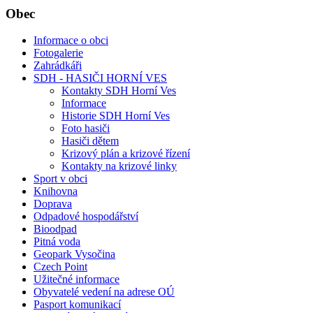
Obec
Informace o obci
Fotogalerie
Zahrádkáři
SDH - HASIČI HORNÍ VES
Kontakty SDH Horní Ves
Informace
Historie SDH Horní Ves
Foto hasiči
Hasiči dětem
Krizový plán a krizové řízení
Kontakty na krizové linky
Sport v obci
Knihovna
Doprava
Odpadové hospodářství
Bioodpad
Pitná voda
Geopark Vysočina
Czech Point
Užitečné informace
Obyvatelé vedení na adrese OÚ
Pasport komunikací