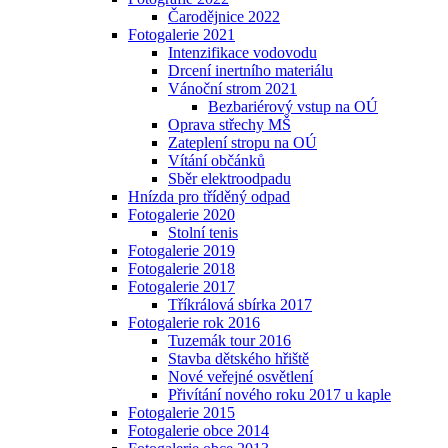
Čarodějnice 2022
Fotogalerie 2021
Intenzifikace vodovodu
Drcení inertního materiálu
Vánoční strom 2021
Bezbariérový vstup na OÚ
Oprava střechy MŠ
Zateplení stropu na OÚ
Vítání občánků
Sběr elektroodpadu
Hnízda pro tříděný odpad
Fotogalerie 2020
Stolní tenis
Fotogalerie 2019
Fotogalerie 2018
Fotogalerie 2017
Tříkrálová sbírka 2017
Fotogalerie rok 2016
Tuzemák tour 2016
Stavba dětského hřiště
Nové veřejné osvětlení
Přivítání nového roku 2017 u kaple
Fotogalerie 2015
Fotogalerie obce 2014