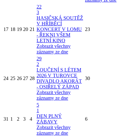
22
3
HASIČSKÁ SOUTĚŽ
V HŘÍBĚCÍ
17
18
19
20
21
KONCERT V LOMU
23
- ŘEKNI VŠEM
LETNÍ KINO
Zobrazit všechny
záznamy ze dne
29
2
LOUČENÍ S LÉTEM
2026 V TUROVCE
24
25
26
27
28
30
DIVADLO AKORÁT
- OSIŘELÝ ZÁPAD
Zobrazit všechny
záznamy ze dne
5
1
DEN PLNÝ
31
1
2
3
4
6
ZÁBAVY
Zobrazit všechny
záznamy ze dne