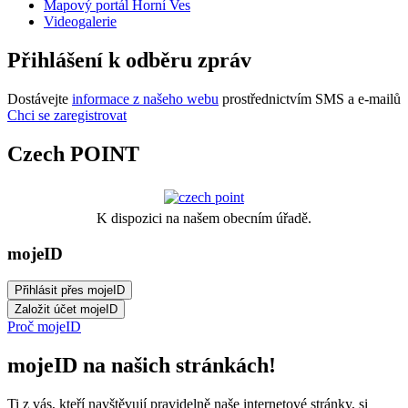
Mapový portál Horní Ves
Videogalerie
Přihlášení k odběru zpráv
Dostávejte
informace z našeho webu
prostřednictvím SMS a e-mailů
Chci se zaregistrovat
Czech POINT
K dispozici na našem obecním úřadě.
mojeID
Proč mojeID
mojeID na našich stránkách!
Ti z vás, kteří navštěvují pravidelně naše internetové stránky, si