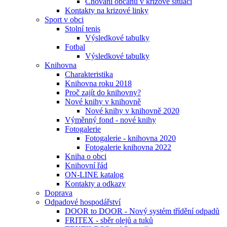
Chování občanů v krizové situaci
Kontakty na krizové linky
Sport v obci
Stolní tenis
Výsledkové tabulky
Fotbal
Výsledkové tabulky
Knihovna
Charakteristika
Knihovna roku 2018
Proč zajít do knihovny?
Nové knihy v knihovně
Nové knihy v knihovně 2020
Výměnný fond - nové knihy
Fotogalerie
Fotogalerie - knihovna 2020
Fotogalerie knihovna 2022
Kniha o obci
Knihovní řád
ON-LINE katalog
Kontakty a odkazy
Doprava
Odpadové hospodářství
DOOR to DOOR - Nový systém třídění odpadů
FRITEX - sběr olejů a tuků