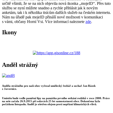
určitě všimli, že se na nich objevila nová ikonka „mojeID“. Přes tuto
službu se nyní můžete snadno a rychle přihlásit jak k novým
anketám, tak i k několika tisícům dalších služeb na českém internetu.
Nám na úřadě pak mojeID přináší nové možnosti v komunikaci
s vámi, občany Horní Vsi. Více informací naleznete
zde
.
Ikony
Anděl strážný
Anděla strážného pro naši obec vyřezal umělecký řezbář a sochař Jan Rázek
z Javornice.
Umístěn bude vedle pamětní lípy na památku prvního setkání rodáků v roce 2000. Práce
na soše začala 26.9.2015 při oslavách 25 let samostatnosti obce. Dokončena byla
počátkem listopadu. Anděl je ošetřen olejem proti nepřízni klimatických vlivů.