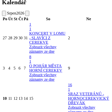
Kalendář
Srpen
2026
Po
Út
St
Čt
Pá
So
Ne
1
1
KONCERT V LOMU
27
28
29
30
31
- SLAVÍCI Z
2
CEREKVE
Zobrazit všechny
záznamy ze dne
8
1
O POHÁR MĚSTA
3
4
5
6
7
9
HORNÍ CEREKEV
Zobrazit všechny
záznamy ze dne
16
1
SRAZ VETERÁNŮ -
10
11
12
13
14
15
HORNOCEREKVICKÝ
DŘEVÁK
Zobrazit všechny
záznamy ze dne