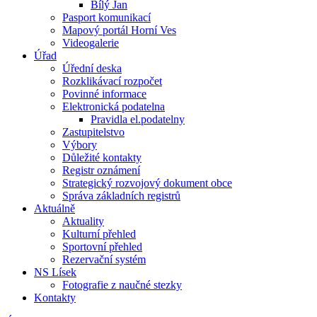
Bílý Jan
Pasport komunikací
Mapový portál Horní Ves
Videogalerie
Úřad
Úřední deska
Rozklikávací rozpočet
Povinné informace
Elektronická podatelna
Pravidla el.podatelny
Zastupitelstvo
Výbory
Důležité kontakty
Registr oznámení
Strategický rozvojový dokument obce
Správa základních registrů
Aktuálně
Aktuality
Kulturní přehled
Sportovní přehled
Rezervační systém
NS Lísek
Fotografie z naučné stezky
Kontakty