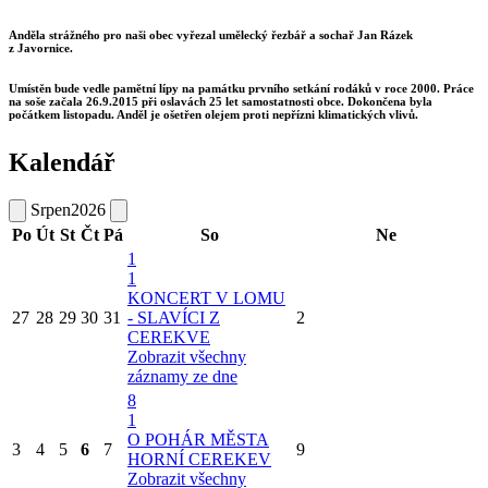
Anděla strážného pro naši obec vyřezal umělecký řezbář a sochař Jan Rázek
z Javornice.
Umístěn bude vedle pamětní lípy na památku prvního setkání rodáků v roce 2000. Práce
na soše začala 26.9.2015 při oslavách 25 let samostatnosti obce. Dokončena byla
počátkem listopadu. Anděl je ošetřen olejem proti nepřízni klimatických vlivů.
Kalendář
Srpen
2026
Po
Út
St
Čt
Pá
So
Ne
1
1
KONCERT V LOMU
27
28
29
30
31
- SLAVÍCI Z
2
CEREKVE
Zobrazit všechny
záznamy ze dne
8
1
O POHÁR MĚSTA
3
4
5
6
7
9
HORNÍ CEREKEV
Zobrazit všechny