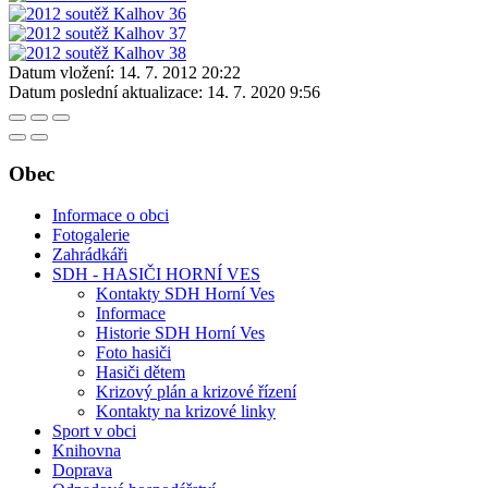
Datum vložení:
14. 7. 2012 20:22
Datum poslední aktualizace:
14. 7. 2020 9:56
Obec
Informace o obci
Fotogalerie
Zahrádkáři
SDH - HASIČI HORNÍ VES
Kontakty SDH Horní Ves
Informace
Historie SDH Horní Ves
Foto hasiči
Hasiči dětem
Krizový plán a krizové řízení
Kontakty na krizové linky
Sport v obci
Knihovna
Doprava