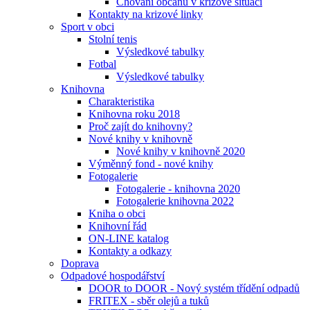
Chování občanů v krizové situaci
Kontakty na krizové linky
Sport v obci
Stolní tenis
Výsledkové tabulky
Fotbal
Výsledkové tabulky
Knihovna
Charakteristika
Knihovna roku 2018
Proč zajít do knihovny?
Nové knihy v knihovně
Nové knihy v knihovně 2020
Výměnný fond - nové knihy
Fotogalerie
Fotogalerie - knihovna 2020
Fotogalerie knihovna 2022
Kniha o obci
Knihovní řád
ON-LINE katalog
Kontakty a odkazy
Doprava
Odpadové hospodářství
DOOR to DOOR - Nový systém třídění odpadů
FRITEX - sběr olejů a tuků