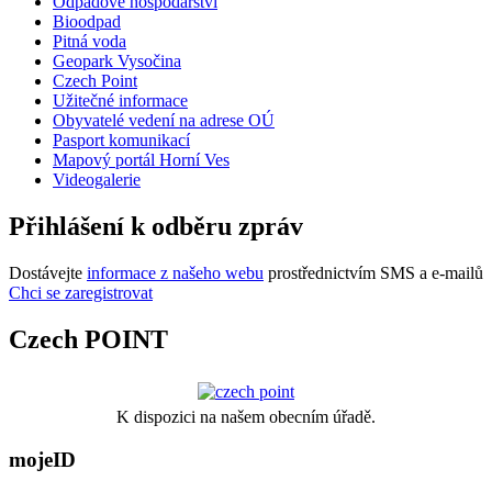
Odpadové hospodářství
Bioodpad
Pitná voda
Geopark Vysočina
Czech Point
Užitečné informace
Obyvatelé vedení na adrese OÚ
Pasport komunikací
Mapový portál Horní Ves
Videogalerie
Přihlášení k odběru zpráv
Dostávejte
informace z našeho webu
prostřednictvím SMS a e-mailů
Chci se zaregistrovat
Czech POINT
K dispozici na našem obecním úřadě.
mojeID