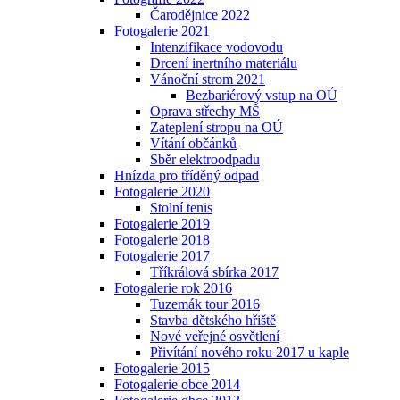
Čarodějnice 2022
Fotogalerie 2021
Intenzifikace vodovodu
Drcení inertního materiálu
Vánoční strom 2021
Bezbariérový vstup na OÚ
Oprava střechy MŠ
Zateplení stropu na OÚ
Vítání občánků
Sběr elektroodpadu
Hnízda pro tříděný odpad
Fotogalerie 2020
Stolní tenis
Fotogalerie 2019
Fotogalerie 2018
Fotogalerie 2017
Tříkrálová sbírka 2017
Fotogalerie rok 2016
Tuzemák tour 2016
Stavba dětského hřiště
Nové veřejné osvětlení
Přivítání nového roku 2017 u kaple
Fotogalerie 2015
Fotogalerie obce 2014