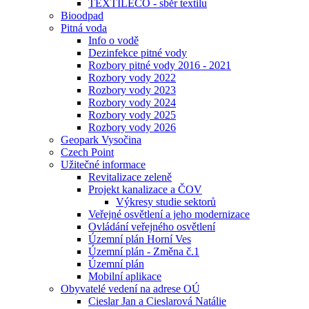
TEXTILECO - sběr textilu
Bioodpad
Pitná voda
Info o vodě
Dezinfekce pitné vody
Rozbory pitné vody 2016 - 2021
Rozbory vody 2022
Rozbory vody 2023
Rozbory vody 2024
Rozbory vody 2025
Rozbory vody 2026
Geopark Vysočina
Czech Point
Užitečné informace
Revitalizace zeleně
Projekt kanalizace a ČOV
Výkresy studie sektorů
Veřejné osvětlení a jeho modernizace
Ovládání veřejného osvětlení
Územní plán Horní Ves
Územní plán - Změna č.1
Územní plán
Mobilní aplikace
Obyvatelé vedení na adrese OÚ
Cieslar Jan a Cieslarová Natálie