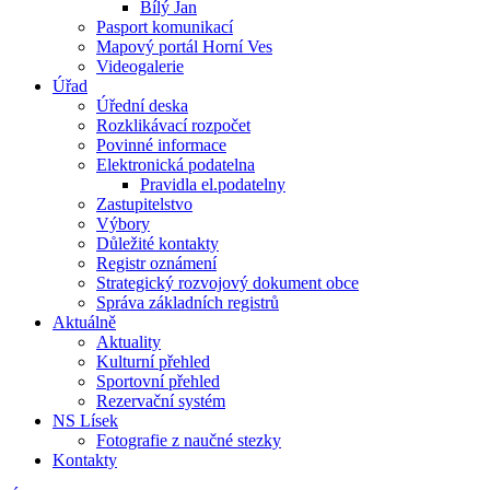
Bílý Jan
Pasport komunikací
Mapový portál Horní Ves
Videogalerie
Úřad
Úřední deska
Rozklikávací rozpočet
Povinné informace
Elektronická podatelna
Pravidla el.podatelny
Zastupitelstvo
Výbory
Důležité kontakty
Registr oznámení
Strategický rozvojový dokument obce
Správa základních registrů
Aktuálně
Aktuality
Kulturní přehled
Sportovní přehled
Rezervační systém
NS Lísek
Fotografie z naučné stezky
Kontakty