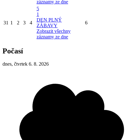
záznamy ze dne
5
1
DEN PLNÝ
31
1
2
3
4
6
ZÁBAVY
Zobrazit všechny
záznamy ze dne
Počasí
dnes, čtvrtek 6. 8. 2026