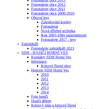
Fotogalerie obce 2013
Fotogalerie obce 2012
Fotogalerie obce 2011
Fotogalerie obce 2000-2010
Obecní lesy
Zalesňování krajiny
Fotogalerie
Nová těžební technika
Rok 2003-10let samostatnosti
Fotogalerie 2017 - lesy
Zahrádkáři
Fotogalerie zahrádkáři 2023
SDH - HASIČI HORNÍ VES
Kontakty SDH Horní Ves
Informace
Krizové řízení obce
Historie SDH Horní Ves
2010
2011
2012
2013
2014
Foto hasiči
Hasiči dětem
Krizový plán a krizové řízení