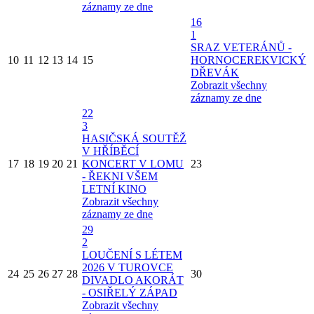
záznamy ze dne
16
1
SRAZ VETERÁNŮ -
10
11
12
13
14
15
HORNOCEREKVICKÝ
DŘEVÁK
Zobrazit všechny
záznamy ze dne
22
3
HASIČSKÁ SOUTĚŽ
V HŘÍBĚCÍ
17
18
19
20
21
KONCERT V LOMU
23
- ŘEKNI VŠEM
LETNÍ KINO
Zobrazit všechny
záznamy ze dne
29
2
LOUČENÍ S LÉTEM
2026 V TUROVCE
24
25
26
27
28
30
DIVADLO AKORÁT
- OSIŘELÝ ZÁPAD
Zobrazit všechny