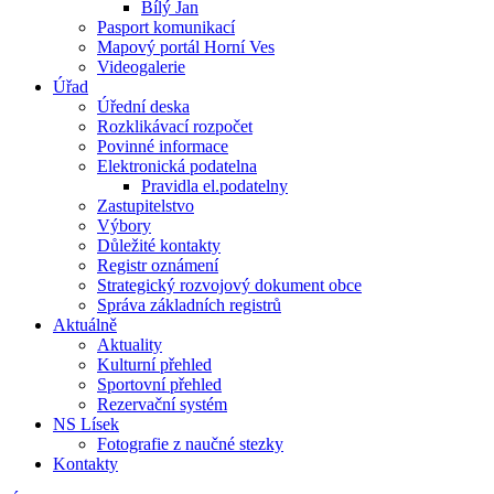
Bílý Jan
Pasport komunikací
Mapový portál Horní Ves
Videogalerie
Úřad
Úřední deska
Rozklikávací rozpočet
Povinné informace
Elektronická podatelna
Pravidla el.podatelny
Zastupitelstvo
Výbory
Důležité kontakty
Registr oznámení
Strategický rozvojový dokument obce
Správa základních registrů
Aktuálně
Aktuality
Kulturní přehled
Sportovní přehled
Rezervační systém
NS Lísek
Fotografie z naučné stezky
Kontakty