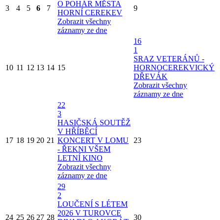
O POHÁR MĚSTA
3
4
5
6
7
9
HORNÍ CEREKEV
Zobrazit všechny
záznamy ze dne
16
1
SRAZ VETERÁNŮ -
10
11
12
13
14
15
HORNOCEREKVICKÝ
DŘEVÁK
Zobrazit všechny
záznamy ze dne
22
3
HASIČSKÁ SOUTĚŽ
V HŘÍBĚCÍ
17
18
19
20
21
KONCERT V LOMU
23
- ŘEKNI VŠEM
LETNÍ KINO
Zobrazit všechny
záznamy ze dne
29
2
LOUČENÍ S LÉTEM
2026 V TUROVCE
24
25
26
27
28
30