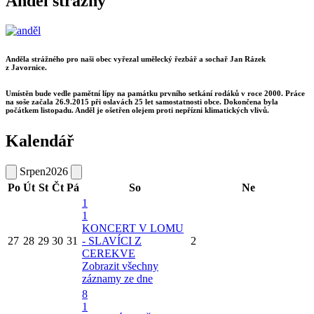
Anděl strážný
Anděla strážného pro naši obec vyřezal umělecký řezbář a sochař Jan Rázek
z Javornice.
Umístěn bude vedle pamětní lípy na památku prvního setkání rodáků v roce 2000. Práce
na soše začala 26.9.2015 při oslavách 25 let samostatnosti obce. Dokončena byla
počátkem listopadu. Anděl je ošetřen olejem proti nepřízni klimatických vlivů.
Kalendář
Srpen
2026
Po
Út
St
Čt
Pá
So
Ne
1
1
KONCERT V LOMU
27
28
29
30
31
- SLAVÍCI Z
2
CEREKVE
Zobrazit všechny
záznamy ze dne
8
1