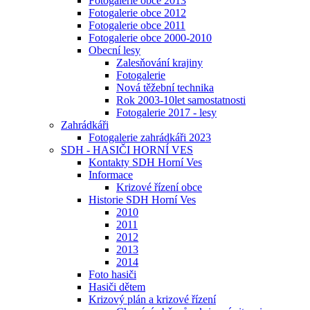
Fotogalerie obce 2013
Fotogalerie obce 2012
Fotogalerie obce 2011
Fotogalerie obce 2000-2010
Obecní lesy
Zalesňování krajiny
Fotogalerie
Nová těžební technika
Rok 2003-10let samostatnosti
Fotogalerie 2017 - lesy
Zahrádkáři
Fotogalerie zahrádkáři 2023
SDH - HASIČI HORNÍ VES
Kontakty SDH Horní Ves
Informace
Krizové řízení obce
Historie SDH Horní Ves
2010
2011
2012
2013
2014
Foto hasiči
Hasiči dětem
Krizový plán a krizové řízení