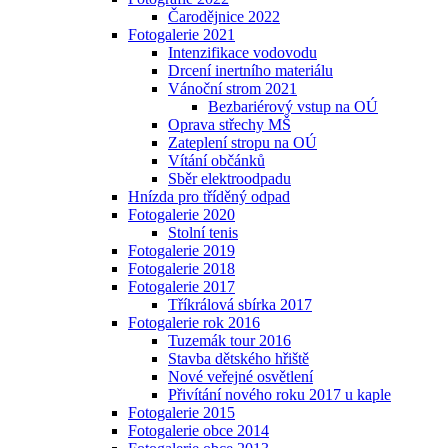
Čarodějnice 2022
Fotogalerie 2021
Intenzifikace vodovodu
Drcení inertního materiálu
Vánoční strom 2021
Bezbariérový vstup na OÚ
Oprava střechy MŠ
Zateplení stropu na OÚ
Vítání občánků
Sběr elektroodpadu
Hnízda pro tříděný odpad
Fotogalerie 2020
Stolní tenis
Fotogalerie 2019
Fotogalerie 2018
Fotogalerie 2017
Tříkrálová sbírka 2017
Fotogalerie rok 2016
Tuzemák tour 2016
Stavba dětského hřiště
Nové veřejné osvětlení
Přivítání nového roku 2017 u kaple
Fotogalerie 2015
Fotogalerie obce 2014