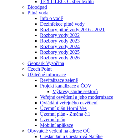
TEXTILECO - sběr textilu
Bioodpad
Pitná voda
Info o vodě
Dezinfekce pitné vody
Rozbory pitné vody 2016 - 2021
Rozbory vody 2022
Rozbory vody 2023
Rozbory vody 2024
Rozbory vody 2025
Rozbory vody 2026
Geopark Vysočina
Czech Point
Užitečné informace
Revitalizace zeleně
Projekt kanalizace a ČOV
Výkresy studie sektorů
Veřejné osvětlení a jeho modernizace
Ovládání veřejného osvětlení
Územní plán Horní Ves
Územní plán - Změna č.1
Územní plán
Mobilní aplikace
Obyvatelé vedení na adrese OÚ
Cieslar Jan a Cieslarová Natálie