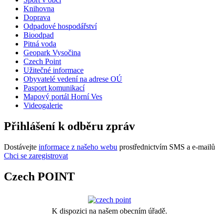
Knihovna
Doprava
Odpadové hospodářství
Bioodpad
Pitná voda
Geopark Vysočina
Czech Point
Užitečné informace
Obyvatelé vedení na adrese OÚ
Pasport komunikací
Mapový portál Horní Ves
Videogalerie
Přihlášení k odběru zpráv
Dostávejte
informace z našeho webu
prostřednictvím SMS a e-mailů
Chci se zaregistrovat
Czech POINT
K dispozici na našem obecním úřadě.