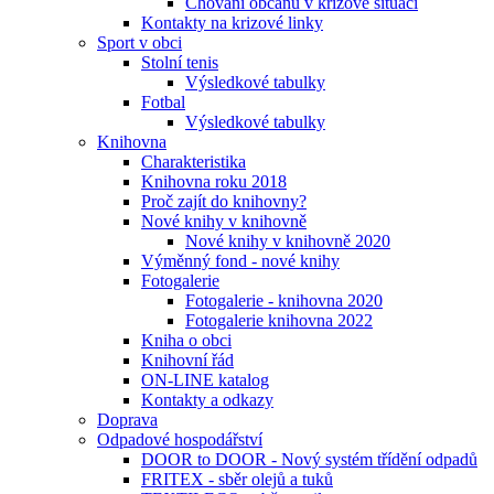
Chování občanů v krizové situaci
Kontakty na krizové linky
Sport v obci
Stolní tenis
Výsledkové tabulky
Fotbal
Výsledkové tabulky
Knihovna
Charakteristika
Knihovna roku 2018
Proč zajít do knihovny?
Nové knihy v knihovně
Nové knihy v knihovně 2020
Výměnný fond - nové knihy
Fotogalerie
Fotogalerie - knihovna 2020
Fotogalerie knihovna 2022
Kniha o obci
Knihovní řád
ON-LINE katalog
Kontakty a odkazy
Doprava
Odpadové hospodářství
DOOR to DOOR - Nový systém třídění odpadů
FRITEX - sběr olejů a tuků