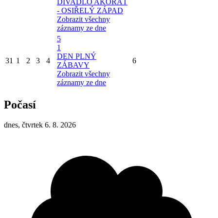
DIVADLO AKORÁT
- OSIŘELÝ ZÁPAD
Zobrazit všechny
záznamy ze dne
5
1
DEN PLNÝ
31
1
2
3
4
6
ZÁBAVY
Zobrazit všechny
záznamy ze dne
Počasí
dnes, čtvrtek 6. 8. 2026