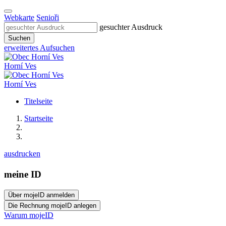
Webkarte
Senioři
gesuchter Ausdruck
Suchen
erweitertes Aufsuchen
Horní Ves
Horní Ves
Titelseite
Startseite
ausdrucken
meine ID
Warum mojeID