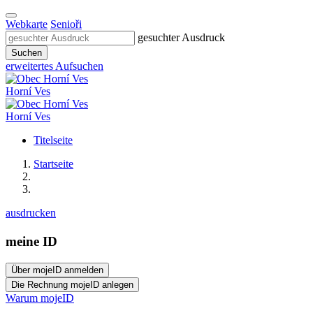
Webkarte
Senioři
gesuchter Ausdruck
Suchen
erweitertes Aufsuchen
Horní Ves
Horní Ves
Titelseite
Startseite
ausdrucken
meine ID
Warum mojeID