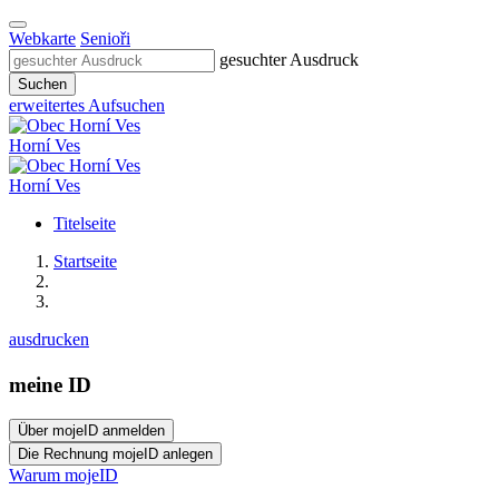
Webkarte
Senioři
gesuchter Ausdruck
Suchen
erweitertes Aufsuchen
Horní Ves
Horní Ves
Titelseite
Startseite
ausdrucken
meine ID
Warum mojeID