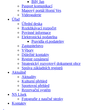
Bílý Jan
Pasport komunikací
Mapový portál Horní Ves
Videogalerie
Úřad
Úřední deska
Rozklikávací rozpočet
Povinné informace
Elektronická podatelna
Pravidla el.podatelny
Zastupitelstvo
Výbory
Důležité kontakty
Registr oznámení
Strategický rozvojový dokument obce
Správa základních registrů
Aktuálně
Aktuality
Kulturní přehled
Sportovní přehled
Rezervační systém
NS Lísek
Fotografie z naučné stezky
Kontakty