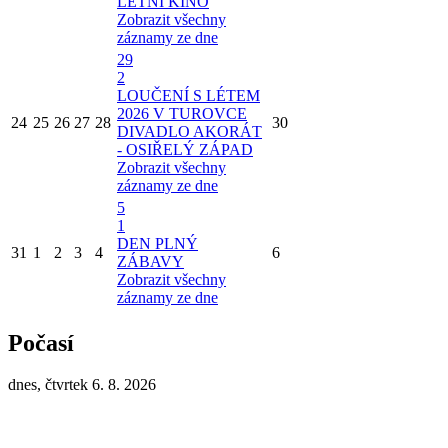
LETNÍ KINO
Zobrazit všechny
záznamy ze dne
29
2
LOUČENÍ S LÉTEM
2026 V TUROVCE
24
25
26
27
28
30
DIVADLO AKORÁT
- OSIŘELÝ ZÁPAD
Zobrazit všechny
záznamy ze dne
5
1
DEN PLNÝ
31
1
2
3
4
6
ZÁBAVY
Zobrazit všechny
záznamy ze dne
Počasí
dnes, čtvrtek 6. 8. 2026