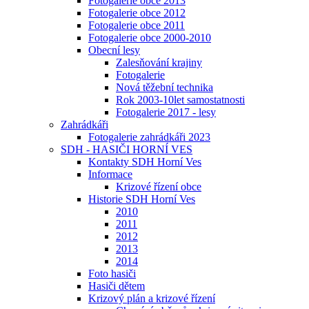
Fotogalerie obce 2013
Fotogalerie obce 2012
Fotogalerie obce 2011
Fotogalerie obce 2000-2010
Obecní lesy
Zalesňování krajiny
Fotogalerie
Nová těžební technika
Rok 2003-10let samostatnosti
Fotogalerie 2017 - lesy
Zahrádkáři
Fotogalerie zahrádkáři 2023
SDH - HASIČI HORNÍ VES
Kontakty SDH Horní Ves
Informace
Krizové řízení obce
Historie SDH Horní Ves
2010
2011
2012
2013
2014
Foto hasiči
Hasiči dětem
Krizový plán a krizové řízení