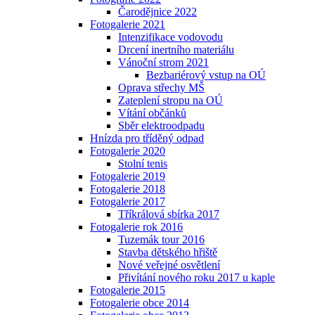
Čarodějnice 2022
Fotogalerie 2021
Intenzifikace vodovodu
Drcení inertního materiálu
Vánoční strom 2021
Bezbariérový vstup na OÚ
Oprava střechy MŠ
Zateplení stropu na OÚ
Vítání občánků
Sběr elektroodpadu
Hnízda pro tříděný odpad
Fotogalerie 2020
Stolní tenis
Fotogalerie 2019
Fotogalerie 2018
Fotogalerie 2017
Tříkrálová sbírka 2017
Fotogalerie rok 2016
Tuzemák tour 2016
Stavba dětského hřiště
Nové veřejné osvětlení
Přivítání nového roku 2017 u kaple
Fotogalerie 2015
Fotogalerie obce 2014