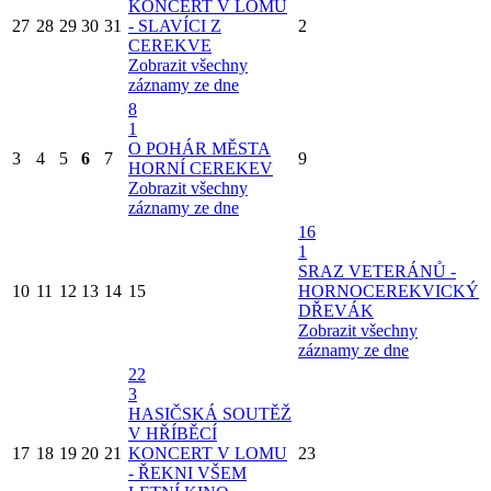
KONCERT V LOMU
27
28
29
30
31
- SLAVÍCI Z
2
CEREKVE
Zobrazit všechny
záznamy ze dne
8
1
O POHÁR MĚSTA
3
4
5
6
7
9
HORNÍ CEREKEV
Zobrazit všechny
záznamy ze dne
16
1
SRAZ VETERÁNŮ -
10
11
12
13
14
15
HORNOCEREKVICKÝ
DŘEVÁK
Zobrazit všechny
záznamy ze dne
22
3
HASIČSKÁ SOUTĚŽ
V HŘÍBĚCÍ
17
18
19
20
21
KONCERT V LOMU
23
- ŘEKNI VŠEM