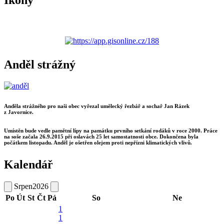
Ikony
Anděl strážný
Anděla strážného pro naši obec vyřezal umělecký řezbář a sochař Jan Rázek
z Javornice.
Umístěn bude vedle pamětní lípy na památku prvního setkání rodáků v roce 2000. Práce
na soše začala 26.9.2015 při oslavách 25 let samostatnosti obce. Dokončena byla
počátkem listopadu. Anděl je ošetřen olejem proti nepřízni klimatických vlivů.
Kalendář
Srpen
2026
Po
Út
St
Čt
Pá
So
Ne
1
1