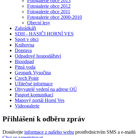
Fotogalerie obce 2013
Fotogalerie obce 2012
Fotogalerie obce 2011
Fotogalerie obce 2000-2010
Obecní lesy
Zahrádkáři
SDH - HASIČI HORNÍ VES
Sport v obci
Knihovna
Doprava
Odpadové hospodářství
Bioodpad
Pitná voda
Geopark Vysočina
Czech Point
Užitečné informace
Obyvatelé vedení na adrese OÚ
Pasport komunikací
Mapový portál Horní Ves
Videogalerie
Přihlášení k odběru zpráv
Dostávejte
informace z našeho webu
prostřednictvím SMS a e-mailů
Chci se zaregistrovat