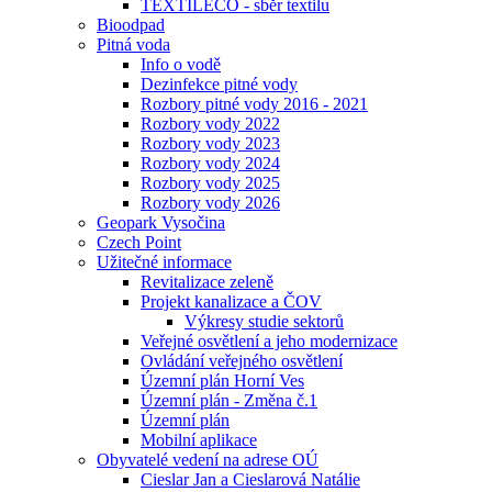
TEXTILECO - sběr textilu
Bioodpad
Pitná voda
Info o vodě
Dezinfekce pitné vody
Rozbory pitné vody 2016 - 2021
Rozbory vody 2022
Rozbory vody 2023
Rozbory vody 2024
Rozbory vody 2025
Rozbory vody 2026
Geopark Vysočina
Czech Point
Užitečné informace
Revitalizace zeleně
Projekt kanalizace a ČOV
Výkresy studie sektorů
Veřejné osvětlení a jeho modernizace
Ovládání veřejného osvětlení
Územní plán Horní Ves
Územní plán - Změna č.1
Územní plán
Mobilní aplikace
Obyvatelé vedení na adrese OÚ
Cieslar Jan a Cieslarová Natálie