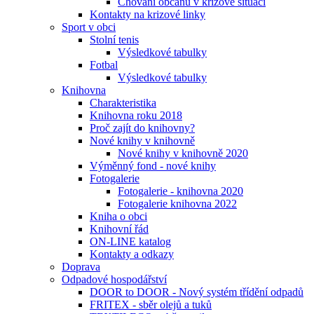
Chování občanů v krizové situaci
Kontakty na krizové linky
Sport v obci
Stolní tenis
Výsledkové tabulky
Fotbal
Výsledkové tabulky
Knihovna
Charakteristika
Knihovna roku 2018
Proč zajít do knihovny?
Nové knihy v knihovně
Nové knihy v knihovně 2020
Výměnný fond - nové knihy
Fotogalerie
Fotogalerie - knihovna 2020
Fotogalerie knihovna 2022
Kniha o obci
Knihovní řád
ON-LINE katalog
Kontakty a odkazy
Doprava
Odpadové hospodářství
DOOR to DOOR - Nový systém třídění odpadů
FRITEX - sběr olejů a tuků