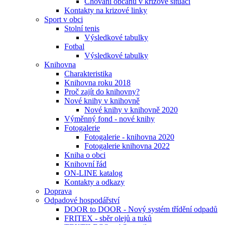
Chování občanů v krizové situaci
Kontakty na krizové linky
Sport v obci
Stolní tenis
Výsledkové tabulky
Fotbal
Výsledkové tabulky
Knihovna
Charakteristika
Knihovna roku 2018
Proč zajít do knihovny?
Nové knihy v knihovně
Nové knihy v knihovně 2020
Výměnný fond - nové knihy
Fotogalerie
Fotogalerie - knihovna 2020
Fotogalerie knihovna 2022
Kniha o obci
Knihovní řád
ON-LINE katalog
Kontakty a odkazy
Doprava
Odpadové hospodářství
DOOR to DOOR - Nový systém třídění odpadů
FRITEX - sběr olejů a tuků