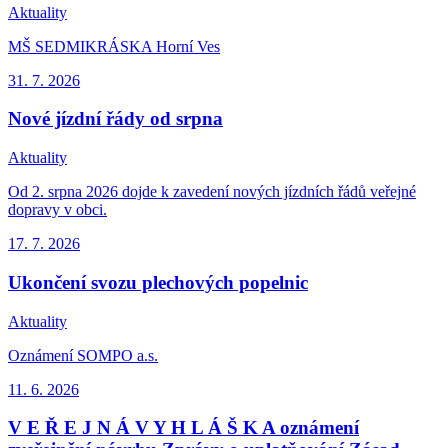
Aktuality
MŠ SEDMIKRÁSKA Horní Ves
31. 7.
2026
Nové jízdní řády od srpna
Aktuality
Od 2. srpna 2026 dojde k zavedení nových jízdních řádů veřejné
dopravy v obci.
17. 7.
2026
Ukončení svozu plechových popelnic
Aktuality
Oznámení SOMPO a.s.
11. 6.
2026
V E Ř E J N Á V Y H L Á Š K A oznámení