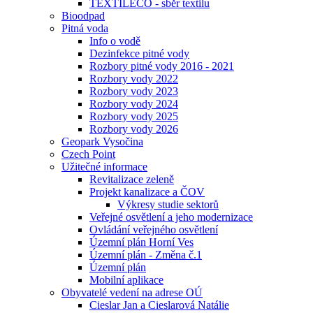
TEXTILECO - sběr textilu
Bioodpad
Pitná voda
Info o vodě
Dezinfekce pitné vody
Rozbory pitné vody 2016 - 2021
Rozbory vody 2022
Rozbory vody 2023
Rozbory vody 2024
Rozbory vody 2025
Rozbory vody 2026
Geopark Vysočina
Czech Point
Užitečné informace
Revitalizace zeleně
Projekt kanalizace a ČOV
Výkresy studie sektorů
Veřejné osvětlení a jeho modernizace
Ovládání veřejného osvětlení
Územní plán Horní Ves
Územní plán - Změna č.1
Územní plán
Mobilní aplikace
Obyvatelé vedení na adrese OÚ
Cieslar Jan a Cieslarová Natálie