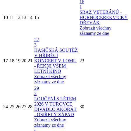
16
1
SRAZ VETERÁNŮ -
10
11
12
13
14
15
HORNOCEREKVICKÝ
DŘEVÁK
Zobrazit všechny
záznamy ze dne
22
3
HASIČSKÁ SOUTĚŽ
V HŘÍBĚCÍ
17
18
19
20
21
KONCERT V LOMU
23
- ŘEKNI VŠEM
LETNÍ KINO
Zobrazit všechny
záznamy ze dne
29
2
LOUČENÍ S LÉTEM
2026 V TUROVCE
24
25
26
27
28
30
DIVADLO AKORÁT
- OSIŘELÝ ZÁPAD
Zobrazit všechny
záznamy ze dne