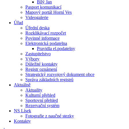
Bílý Jan
Pasport komunikací
Mapový portál Horní Ves
Videogalerie
Úřad
Úřední deska
Rozklikávací rozpočet
Povinné informace
Elektronická podatelna
Pravidla el.podatelny
Zastupitelstvo
Výbory
Důležité kontakty
Registr oznámení
Strategický rozvojový dokument obce
Správa základních registrů
Aktuálně
Aktuality
Kulturní přehled
Sportovní přehled
Rezervační systém
NS Lísek
Fotografie z naučné stezky
Kontakty