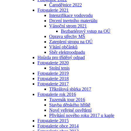
Čarodějnice 2022
Fotogalerie 2021
Intenzifikace vodovodu
Drcení inertního materiálu
Vánoční strom 2021
Bezbariérový vstup na OÚ
Oprava střechy MŠ
Zateplení stropu na OÚ
Vítání občánků
Sběr elektroodpadu
Hnízda pro tříděný odpad
Fotogalerie 2020
Stolní tenis
Fotogalerie 2019
Fotogalerie 2018
Fotogalerie 2017
Tříkrálová sbírka 2017
Fotogalerie rok 2016
Tuzemák tour 2016
Stavba dětského hřiště
Nové veřejné osvětlení
Přivítání nového roku 2017 u kaple
Fotogalerie 2015
Fotogalerie obce 2014