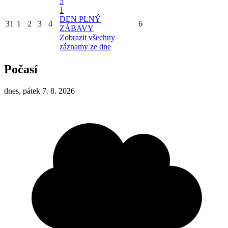
5
1
DEN PLNÝ
31
1
2
3
4
6
ZÁBAVY
Zobrazit všechny
záznamy ze dne
Počasí
dnes, pátek 7. 8. 2026