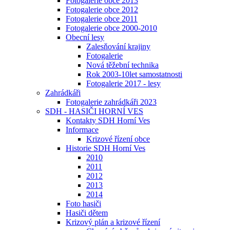
Fotogalerie obce 2013
Fotogalerie obce 2012
Fotogalerie obce 2011
Fotogalerie obce 2000-2010
Obecní lesy
Zalesňování krajiny
Fotogalerie
Nová těžební technika
Rok 2003-10let samostatnosti
Fotogalerie 2017 - lesy
Zahrádkáři
Fotogalerie zahrádkáři 2023
SDH - HASIČI HORNÍ VES
Kontakty SDH Horní Ves
Informace
Krizové řízení obce
Historie SDH Horní Ves
2010
2011
2012
2013
2014
Foto hasiči
Hasiči dětem
Krizový plán a krizové řízení