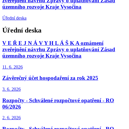
zveřejnění návrhu Zprávy o uplatňování Zásad
územního rozvoje Kraje Vysočina
Úřední deska
Úřední deska
V E Ř E J N Á V Y H L Á Š K A oznámení
zveřejnění návrhu Zprávy o uplatňování Zásad
územního rozvoje Kraje Vysočina
11. 6.
2026
Závěrečný účet hospodaření za rok 2025
3. 6.
2026
Rozpočty - Schválené rozpočtové opatření - RO
06/2026
2. 6.
2026
Rozpočty - Schválené rozpočtové opatření - RO