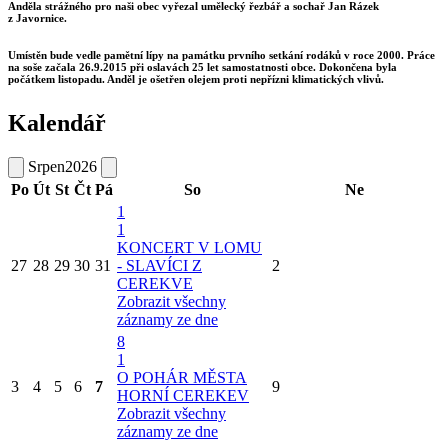
Anděla strážného pro naši obec vyřezal umělecký řezbář a sochař Jan Rázek
z Javornice.
Umístěn bude vedle pamětní lípy na památku prvního setkání rodáků v roce 2000. Práce
na soše začala 26.9.2015 při oslavách 25 let samostatnosti obce. Dokončena byla
počátkem listopadu. Anděl je ošetřen olejem proti nepřízni klimatických vlivů.
Kalendář
Srpen
2026
Po
Út
St
Čt
Pá
So
Ne
1
1
KONCERT V LOMU
27
28
29
30
31
- SLAVÍCI Z
2
CEREKVE
Zobrazit všechny
záznamy ze dne
8
1
O POHÁR MĚSTA
3
4
5
6
7
9
HORNÍ CEREKEV
Zobrazit všechny
záznamy ze dne