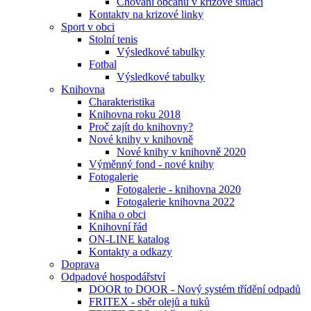
Chování občanů v krizové situaci
Kontakty na krizové linky
Sport v obci
Stolní tenis
Výsledkové tabulky
Fotbal
Výsledkové tabulky
Knihovna
Charakteristika
Knihovna roku 2018
Proč zajít do knihovny?
Nové knihy v knihovně
Nové knihy v knihovně 2020
Výměnný fond - nové knihy
Fotogalerie
Fotogalerie - knihovna 2020
Fotogalerie knihovna 2022
Kniha o obci
Knihovní řád
ON-LINE katalog
Kontakty a odkazy
Doprava
Odpadové hospodářství
DOOR to DOOR - Nový systém třídění odpadů
FRITEX - sběr olejů a tuků