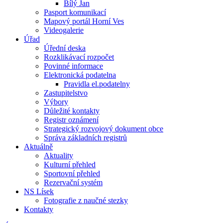
Bílý Jan
Pasport komunikací
Mapový portál Horní Ves
Videogalerie
Úřad
Úřední deska
Rozklikávací rozpočet
Povinné informace
Elektronická podatelna
Pravidla el.podatelny
Zastupitelstvo
Výbory
Důležité kontakty
Registr oznámení
Strategický rozvojový dokument obce
Správa základních registrů
Aktuálně
Aktuality
Kulturní přehled
Sportovní přehled
Rezervační systém
NS Lísek
Fotografie z naučné stezky
Kontakty