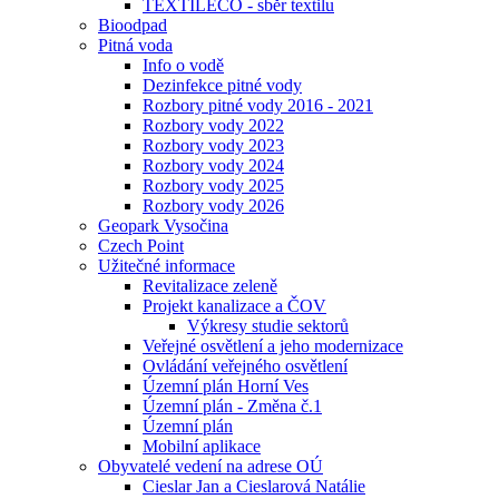
TEXTILECO - sběr textilu
Bioodpad
Pitná voda
Info o vodě
Dezinfekce pitné vody
Rozbory pitné vody 2016 - 2021
Rozbory vody 2022
Rozbory vody 2023
Rozbory vody 2024
Rozbory vody 2025
Rozbory vody 2026
Geopark Vysočina
Czech Point
Užitečné informace
Revitalizace zeleně
Projekt kanalizace a ČOV
Výkresy studie sektorů
Veřejné osvětlení a jeho modernizace
Ovládání veřejného osvětlení
Územní plán Horní Ves
Územní plán - Změna č.1
Územní plán
Mobilní aplikace
Obyvatelé vedení na adrese OÚ
Cieslar Jan a Cieslarová Natálie