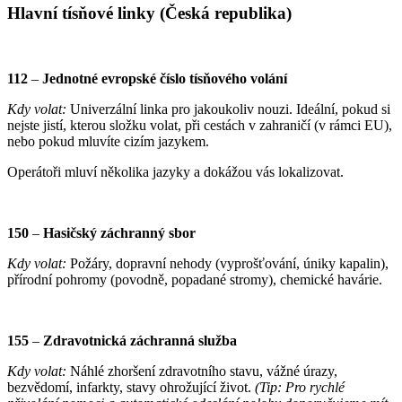
Hlavní tísňové linky (Česká republika)
112
–
Jednotné evropské číslo tísňového volání
Kdy volat:
Univerzální linka pro jakoukoliv nouzi. Ideální, pokud si
nejste jistí, kterou složku volat, při cestách v zahraničí (v rámci EU),
nebo pokud mluvíte cizím jazykem.
Operátoři mluví několika jazyky a dokážou vás lokalizovat.
150
–
Hasičský záchranný sbor
Kdy volat:
Požáry, dopravní nehody (vyprošťování, úniky kapalin),
přírodní pohromy (povodně, popadané stromy), chemické havárie.
155
–
Zdravotnická záchranná služba
Kdy volat:
Náhlé zhoršení zdravotního stavu, vážné úrazy,
bezvědomí, infarkty, stavy ohrožující život.
(Tip: Pro rychlé