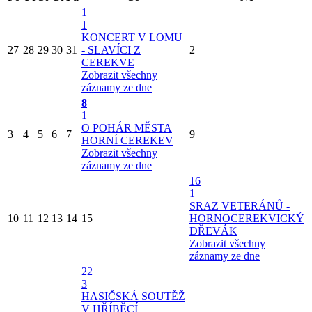
1
1
KONCERT V LOMU
27
28
29
30
31
- SLAVÍCI Z
2
CEREKVE
Zobrazit všechny
záznamy ze dne
8
1
O POHÁR MĚSTA
3
4
5
6
7
9
HORNÍ CEREKEV
Zobrazit všechny
záznamy ze dne
16
1
SRAZ VETERÁNŮ -
10
11
12
13
14
15
HORNOCEREKVICKÝ
DŘEVÁK
Zobrazit všechny
záznamy ze dne
22
3
HASIČSKÁ SOUTĚŽ
V HŘÍBĚCÍ