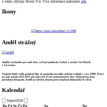
s vámi, občany Horní Vsi. Více informací naleznete
zde
.
Ikony
Anděl strážný
Anděla strážného pro naši obec vyřezal umělecký řezbář a sochař Jan Rázek
z Javornice.
Umístěn bude vedle pamětní lípy na památku prvního setkání rodáků v roce 2000. Práce
na soše začala 26.9.2015 při oslavách 25 let samostatnosti obce. Dokončena byla
počátkem listopadu. Anděl je ošetřen olejem proti nepřízni klimatických vlivů.
Kalendář
Srpen
2026
Po
Út
St
Čt
Pá
So
Ne