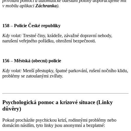
přivolání pomoci a automatické odeslání polohy doporučujeme mít
v mobilu aplikaci
Záchranka
).
158
–
Policie České republiky
Kdy volat:
Trestné činy, krádeže, závažné dopravní nehody,
narušení veřejného pořádku, ohrožení bezpečnosti.
156
–
Městská (obecní) policie
Kdy volat:
Menší přestupky, špatné parkování, rušení nočního klidu,
problémy se zatoulanými zvířaty.
Psychologická pomoc a krizové situace (Linky
důvěry)
Pokud procházíte psychickou krizí, rodinnými problémy nebo
domácím násilím, tyto linky jsou anonymní a bezplatné: