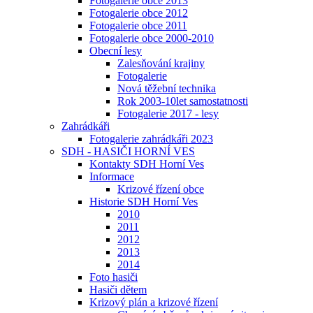
Fotogalerie obce 2013
Fotogalerie obce 2012
Fotogalerie obce 2011
Fotogalerie obce 2000-2010
Obecní lesy
Zalesňování krajiny
Fotogalerie
Nová těžební technika
Rok 2003-10let samostatnosti
Fotogalerie 2017 - lesy
Zahrádkáři
Fotogalerie zahrádkáři 2023
SDH - HASIČI HORNÍ VES
Kontakty SDH Horní Ves
Informace
Krizové řízení obce
Historie SDH Horní Ves
2010
2011
2012
2013
2014
Foto hasiči
Hasiči dětem
Krizový plán a krizové řízení