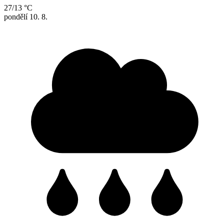
27/13 °C
pondělí
10. 8.