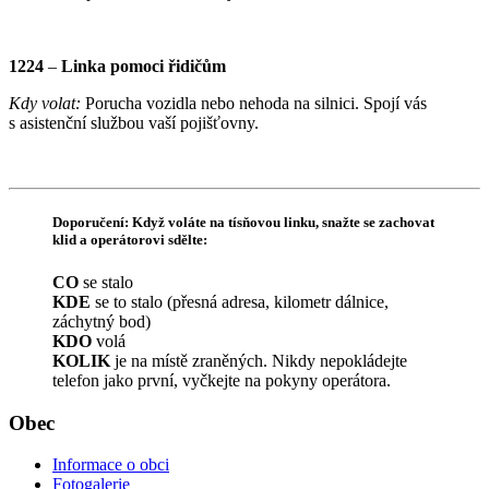
1224
–
Linka pomoci řidičům
Kdy volat:
Porucha vozidla nebo nehoda na silnici. Spojí vás
s asistenční službou vaší pojišťovny.
Doporučení:
Když voláte na tísňovou linku, snažte se zachovat
klid a operátorovi sdělte:
CO
se stalo
KDE
se to stalo (přesná adresa, kilometr dálnice,
záchytný bod)
KDO
volá
KOLIK
je na místě zraněných. Nikdy nepokládejte
telefon jako první, vyčkejte na pokyny operátora.
Obec
Informace o obci
Fotogalerie