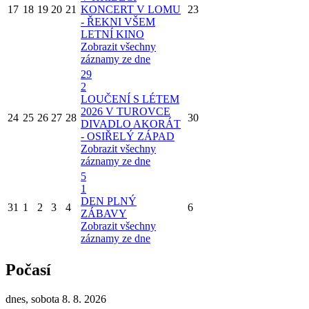
17
18
19
20
21
KONCERT V LOMU
23
- ŘEKNI VŠEM
LETNÍ KINO
Zobrazit všechny
záznamy ze dne
29
2
LOUČENÍ S LÉTEM
2026 V TUROVCE
24
25
26
27
28
30
DIVADLO AKORÁT
- OSIŘELÝ ZÁPAD
Zobrazit všechny
záznamy ze dne
5
1
DEN PLNÝ
31
1
2
3
4
6
ZÁBAVY
Zobrazit všechny
záznamy ze dne
Počasí
dnes, sobota 8. 8. 2026