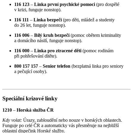
116 123
–
Linka první psychické pomoci
(pro dospělé
v krizi, funguje nonstop).
116 111
–
Linka bezpečí
(pro děti, mládež a studenty
do 26 let, funguje nonstop).
116 006
–
Bílý kruh bezpečí
(pomoc obětem kriminality
a domácího násilí, funguje nonstop).
116 000
–
Linka pro ztracené děti
(pomoc rodinám
při pohřešování dítěte).
800 157 157
–
Senior telefon
(bezplatná linka pro seniory
a pečující osoby).
Speciální krizové linky
1210
–
Horská služba ČR
Kdy volat:
Úrazy, zabloudění nebo nouze v horských oblastech.
Funguje po celé ČR a automaticky vás přesměruje na nejbližší
oblastní dispečink Horské služby.