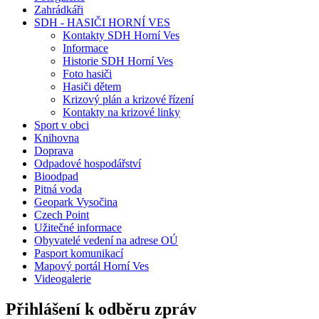
Zahrádkáři
SDH - HASIČI HORNÍ VES
Kontakty SDH Horní Ves
Informace
Historie SDH Horní Ves
Foto hasiči
Hasiči dětem
Krizový plán a krizové řízení
Kontakty na krizové linky
Sport v obci
Knihovna
Doprava
Odpadové hospodářství
Bioodpad
Pitná voda
Geopark Vysočina
Czech Point
Užitečné informace
Obyvatelé vedení na adrese OÚ
Pasport komunikací
Mapový portál Horní Ves
Videogalerie
Přihlášení k odběru zpráv