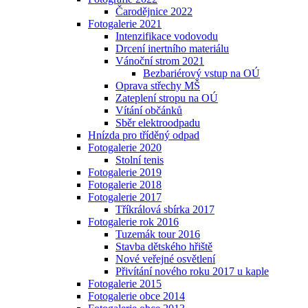
Čarodějnice 2022
Fotogalerie 2021
Intenzifikace vodovodu
Drcení inertního materiálu
Vánoční strom 2021
Bezbariérový vstup na OÚ
Oprava střechy MŠ
Zateplení stropu na OÚ
Vítání občánků
Sběr elektroodpadu
Hnízda pro tříděný odpad
Fotogalerie 2020
Stolní tenis
Fotogalerie 2019
Fotogalerie 2018
Fotogalerie 2017
Tříkrálová sbírka 2017
Fotogalerie rok 2016
Tuzemák tour 2016
Stavba dětského hřiště
Nové veřejné osvětlení
Přivítání nového roku 2017 u kaple
Fotogalerie 2015
Fotogalerie obce 2014