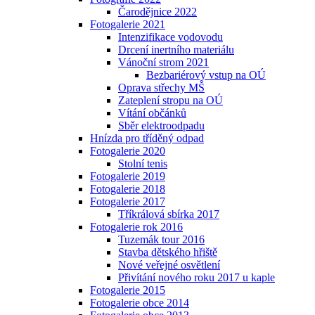
Čarodějnice 2022
Fotogalerie 2021
Intenzifikace vodovodu
Drcení inertního materiálu
Vánoční strom 2021
Bezbariérový vstup na OÚ
Oprava střechy MŠ
Zateplení stropu na OÚ
Vítání občánků
Sběr elektroodpadu
Hnízda pro tříděný odpad
Fotogalerie 2020
Stolní tenis
Fotogalerie 2019
Fotogalerie 2018
Fotogalerie 2017
Tříkrálová sbírka 2017
Fotogalerie rok 2016
Tuzemák tour 2016
Stavba dětského hřiště
Nové veřejné osvětlení
Přivítání nového roku 2017 u kaple
Fotogalerie 2015
Fotogalerie obce 2014