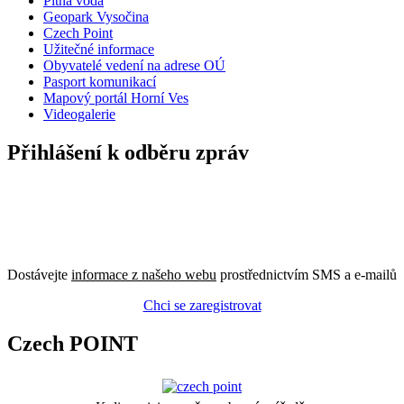
Pitná voda
Geopark Vysočina
Czech Point
Užitečné informace
Obyvatelé vedení na adrese OÚ
Pasport komunikací
Mapový portál Horní Ves
Videogalerie
Přihlášení k odběru zpráv
Dostávejte
informace z našeho webu
prostřednictvím SMS a e-mailů
Chci se zaregistrovat
Czech POINT