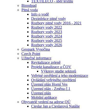
TEXTILECO - sběr textilu
Bioodpad
Pitná voda
Info o vodě
Dezinfekce pitné vody
Rozbory pitné vody 2016 - 2021
Rozbory vody 2022
Rozbory vody 2023
Rozbory vody 2024
Rozbory vody 2025
Rozbory vody 2026
Geopark Vysočina
Czech Point
Užitečné informace
Revitalizace zeleně
Projekt kanalizace a ČOV
Výkresy studie sektorů
Veřejné osvětlení a jeho modernizace
Ovládání veřejného osvětlení
Územní plán Horní Ves
Územní plán - Změna č.1
Územní plán
Mobilní aplikace
Obyvatelé vedení na adrese OÚ
Cieslar Jan a Cieslarová Natálie