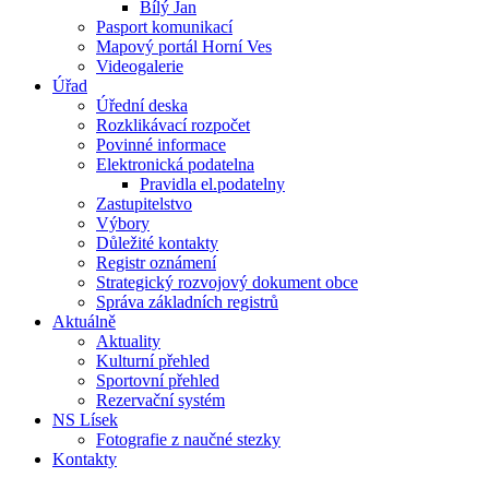
Bílý Jan
Pasport komunikací
Mapový portál Horní Ves
Videogalerie
Úřad
Úřední deska
Rozklikávací rozpočet
Povinné informace
Elektronická podatelna
Pravidla el.podatelny
Zastupitelstvo
Výbory
Důležité kontakty
Registr oznámení
Strategický rozvojový dokument obce
Správa základních registrů
Aktuálně
Aktuality
Kulturní přehled
Sportovní přehled
Rezervační systém
NS Lísek
Fotografie z naučné stezky
Kontakty