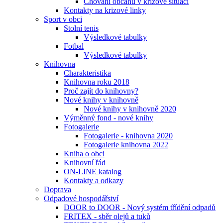
Chování občanů v krizové situaci
Kontakty na krizové linky
Sport v obci
Stolní tenis
Výsledkové tabulky
Fotbal
Výsledkové tabulky
Knihovna
Charakteristika
Knihovna roku 2018
Proč zajít do knihovny?
Nové knihy v knihovně
Nové knihy v knihovně 2020
Výměnný fond - nové knihy
Fotogalerie
Fotogalerie - knihovna 2020
Fotogalerie knihovna 2022
Kniha o obci
Knihovní řád
ON-LINE katalog
Kontakty a odkazy
Doprava
Odpadové hospodářství
DOOR to DOOR - Nový systém třídění odpadů
FRITEX - sběr olejů a tuků