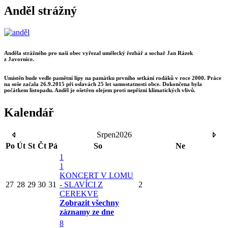
Anděl strážný
Anděla strážného pro naši obec vyřezal umělecký řezbář a sochař Jan Rázek
z Javornice.
Umístěn bude vedle pamětní lípy na památku prvního setkání rodáků v roce 2000. Práce
na soše začala 26.9.2015 při oslavách 25 let samostatnosti obce. Dokončena byla
počátkem listopadu. Anděl je ošetřen olejem proti nepřízni klimatických vlivů.
Kalendář
Srpen
2026
Po
Út
St
Čt
Pá
So
Ne
1
1
KONCERT V LOMU
27
28
29
30
31
- SLAVÍCI Z
2
CEREKVE
Zobrazit všechny
záznamy ze dne
8