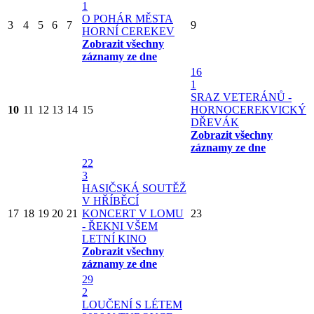
1
O POHÁR MĚSTA
3
4
5
6
7
9
HORNÍ CEREKEV
Zobrazit všechny
záznamy ze dne
16
1
SRAZ VETERÁNŮ -
10
11
12
13
14
15
HORNOCEREKVICKÝ
DŘEVÁK
Zobrazit všechny
záznamy ze dne
22
3
HASIČSKÁ SOUTĚŽ
V HŘÍBĚCÍ
17
18
19
20
21
KONCERT V LOMU
23
- ŘEKNI VŠEM
LETNÍ KINO
Zobrazit všechny
záznamy ze dne
29
2
LOUČENÍ S LÉTEM