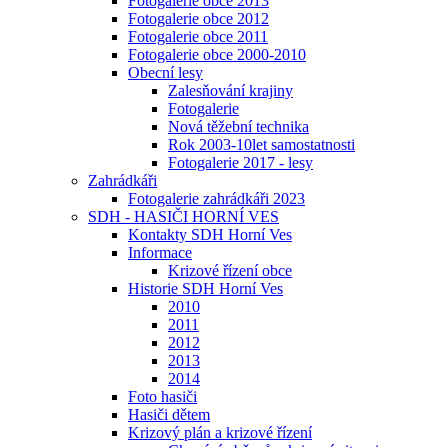
Fotogalerie obce 2013
Fotogalerie obce 2012
Fotogalerie obce 2011
Fotogalerie obce 2000-2010
Obecní lesy
Zalesňování krajiny
Fotogalerie
Nová těžební technika
Rok 2003-10let samostatnosti
Fotogalerie 2017 - lesy
Zahrádkáři
Fotogalerie zahrádkáři 2023
SDH - HASIČI HORNÍ VES
Kontakty SDH Horní Ves
Informace
Krizové řízení obce
Historie SDH Horní Ves
2010
2011
2012
2013
2014
Foto hasiči
Hasiči dětem
Krizový plán a krizové řízení