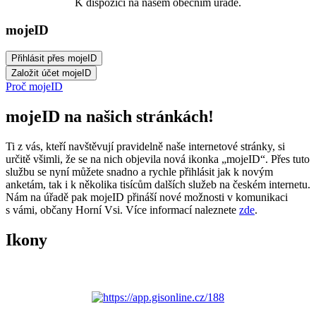
K dispozici na našem obecním úřadě.
mojeID
Proč mojeID
mojeID na našich stránkách!
Ti z vás, kteří navštěvují pravidelně naše internetové stránky, si
určitě všimli, že se na nich objevila nová ikonka „mojeID“. Přes tuto
službu se nyní můžete snadno a rychle přihlásit jak k novým
anketám, tak i k několika tisícům dalších služeb na českém internetu.
Nám na úřadě pak mojeID přináší nové možnosti v komunikaci
s vámi, občany Horní Vsi. Více informací naleznete
zde
.
Ikony