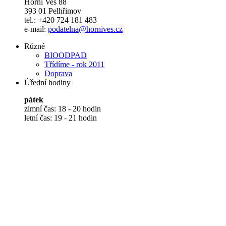
Horní Ves 88
393 01 Pelhřimov
tel.: +420 724 181 483
e-mail:
podatelna@hornives.cz
Různé
BIOODPAD
Třídíme - rok 2011
Doprava
Úřední hodiny
pátek
zimní čas: 18 - 20 hodin
letní čas: 19 - 21 hodin