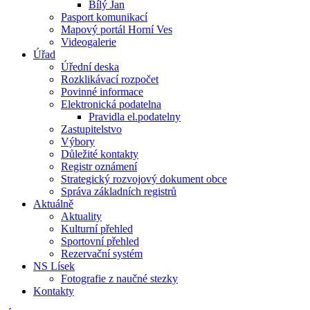
Bílý Jan
Pasport komunikací
Mapový portál Horní Ves
Videogalerie
Úřad
Úřední deska
Rozklikávací rozpočet
Povinné informace
Elektronická podatelna
Pravidla el.podatelny
Zastupitelstvo
Výbory
Důležité kontakty
Registr oznámení
Strategický rozvojový dokument obce
Správa základních registrů
Aktuálně
Aktuality
Kulturní přehled
Sportovní přehled
Rezervační systém
NS Lísek
Fotografie z naučné stezky
Kontakty