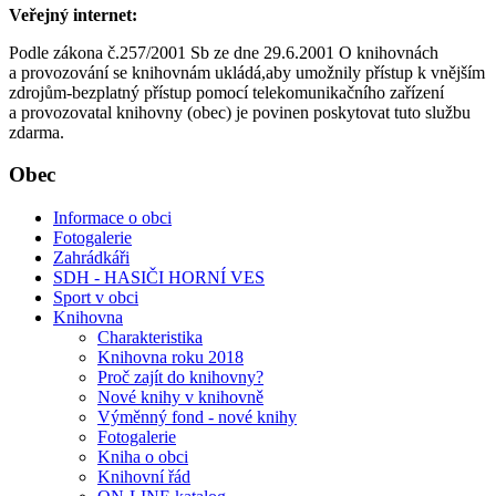
Veřejný internet:
Podle zákona č.257/2001 Sb ze dne 29.6.2001 O knihovnách
a provozování se knihovnám ukládá,aby umožnily přístup k vnějším
zdrojům-bezplatný přístup pomocí telekomunikačního zařízení
a provozovatal knihovny (obec) je povinen poskytovat tuto službu
zdarma.
Obec
Informace o obci
Fotogalerie
Zahrádkáři
SDH - HASIČI HORNÍ VES
Sport v obci
Knihovna
Charakteristika
Knihovna roku 2018
Proč zajít do knihovny?
Nové knihy v knihovně
Výměnný fond - nové knihy
Fotogalerie
Kniha o obci
Knihovní řád