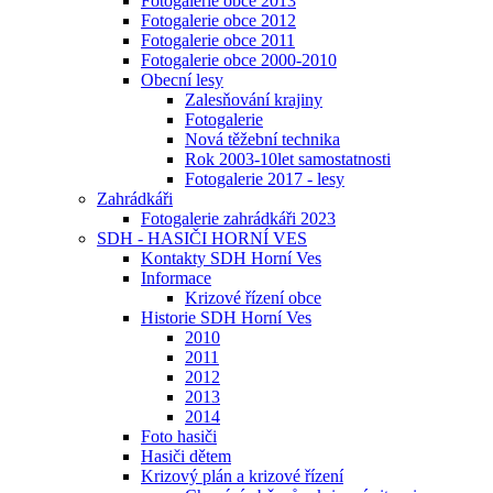
Fotogalerie obce 2013
Fotogalerie obce 2012
Fotogalerie obce 2011
Fotogalerie obce 2000-2010
Obecní lesy
Zalesňování krajiny
Fotogalerie
Nová těžební technika
Rok 2003-10let samostatnosti
Fotogalerie 2017 - lesy
Zahrádkáři
Fotogalerie zahrádkáři 2023
SDH - HASIČI HORNÍ VES
Kontakty SDH Horní Ves
Informace
Krizové řízení obce
Historie SDH Horní Ves
2010
2011
2012
2013
2014
Foto hasiči
Hasiči dětem
Krizový plán a krizové řízení