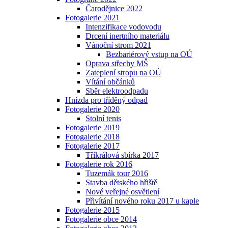
Čarodějnice 2022
Fotogalerie 2021
Intenzifikace vodovodu
Drcení inertního materiálu
Vánoční strom 2021
Bezbariérový vstup na OÚ
Oprava střechy MŠ
Zateplení stropu na OÚ
Vítání občánků
Sběr elektroodpadu
Hnízda pro tříděný odpad
Fotogalerie 2020
Stolní tenis
Fotogalerie 2019
Fotogalerie 2018
Fotogalerie 2017
Tříkrálová sbírka 2017
Fotogalerie rok 2016
Tuzemák tour 2016
Stavba dětského hřiště
Nové veřejné osvětlení
Přivítání nového roku 2017 u kaple
Fotogalerie 2015
Fotogalerie obce 2014