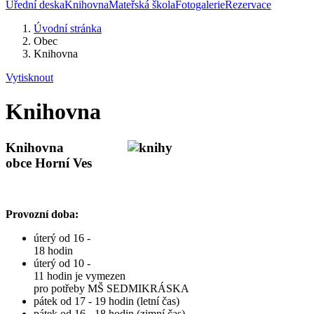
Úřední deska
Knihovna
Mateřská škola
Fotogalerie
Rezervace
Úvodní stránka
Obec
Knihovna
Vytisknout
Knihovna
Knihovn
a
obce Horní Ves
Provozní doba:
úterý od 16 -
18 hodin
úterý od 10 -
11 hodin je vymezen
pro potřeby MŠ SEDMIKRÁSKA
​pátek od 17 - 19 hodin (letní čas)
pátek od 16 - 18 hodin (zimní čas)