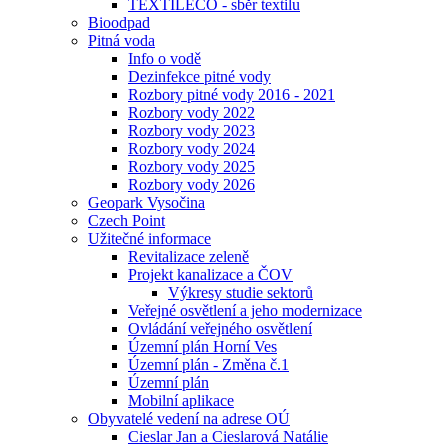
TEXTILECO - sběr textilu
Bioodpad
Pitná voda
Info o vodě
Dezinfekce pitné vody
Rozbory pitné vody 2016 - 2021
Rozbory vody 2022
Rozbory vody 2023
Rozbory vody 2024
Rozbory vody 2025
Rozbory vody 2026
Geopark Vysočina
Czech Point
Užitečné informace
Revitalizace zeleně
Projekt kanalizace a ČOV
Výkresy studie sektorů
Veřejné osvětlení a jeho modernizace
Ovládání veřejného osvětlení
Územní plán Horní Ves
Územní plán - Změna č.1
Územní plán
Mobilní aplikace
Obyvatelé vedení na adrese OÚ
Cieslar Jan a Cieslarová Natálie