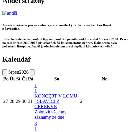
Anděl strážný
Anděla strážného pro naši obec vyřezal umělecký řezbář a sochař Jan Rázek
z Javornice.
Umístěn bude vedle pamětní lípy na památku prvního setkání rodáků v roce 2000. Práce
na soše začala 26.9.2015 při oslavách 25 let samostatnosti obce. Dokončena byla
počátkem listopadu. Anděl je ošetřen olejem proti nepřízni klimatických vlivů.
Kalendář
Srpen
2026
Po
Út
St
Čt
Pá
So
Ne
1
1
KONCERT V LOMU
27
28
29
30
31
- SLAVÍCI Z
2
CEREKVE
Zobrazit všechny
záznamy ze dne
8
1