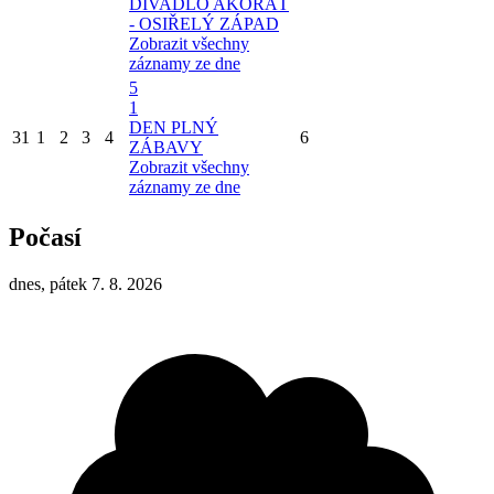
DIVADLO AKORÁT
- OSIŘELÝ ZÁPAD
Zobrazit všechny
záznamy ze dne
5
1
DEN PLNÝ
31
1
2
3
4
6
ZÁBAVY
Zobrazit všechny
záznamy ze dne
Počasí
dnes, pátek 7. 8. 2026