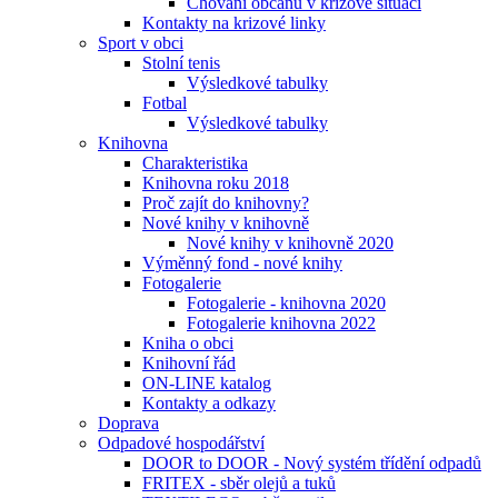
Chování občanů v krizové situaci
Kontakty na krizové linky
Sport v obci
Stolní tenis
Výsledkové tabulky
Fotbal
Výsledkové tabulky
Knihovna
Charakteristika
Knihovna roku 2018
Proč zajít do knihovny?
Nové knihy v knihovně
Nové knihy v knihovně 2020
Výměnný fond - nové knihy
Fotogalerie
Fotogalerie - knihovna 2020
Fotogalerie knihovna 2022
Kniha o obci
Knihovní řád
ON-LINE katalog
Kontakty a odkazy
Doprava
Odpadové hospodářství
DOOR to DOOR - Nový systém třídění odpadů
FRITEX - sběr olejů a tuků