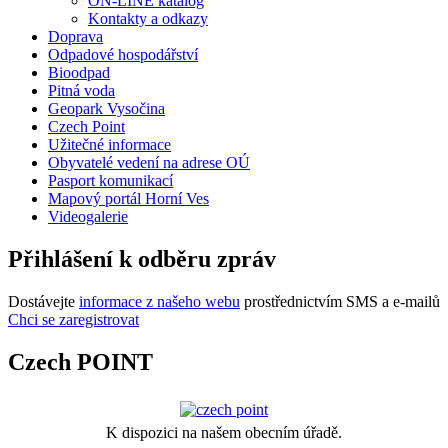
ON-LINE katalog
Kontakty a odkazy
Doprava
Odpadové hospodářství
Bioodpad
Pitná voda
Geopark Vysočina
Czech Point
Užitečné informace
Obyvatelé vedení na adrese OÚ
Pasport komunikací
Mapový portál Horní Ves
Videogalerie
Přihlášení k odběru zpráv
Dostávejte
informace z našeho webu
prostřednictvím SMS a e-mailů
Chci se zaregistrovat
Czech POINT
K dispozici na našem obecním úřadě.