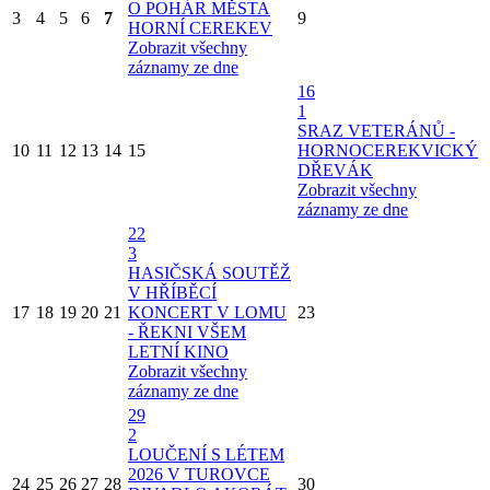
O POHÁR MĚSTA
3
4
5
6
7
9
HORNÍ CEREKEV
Zobrazit všechny
záznamy ze dne
16
1
SRAZ VETERÁNŮ -
10
11
12
13
14
15
HORNOCEREKVICKÝ
DŘEVÁK
Zobrazit všechny
záznamy ze dne
22
3
HASIČSKÁ SOUTĚŽ
V HŘÍBĚCÍ
17
18
19
20
21
KONCERT V LOMU
23
- ŘEKNI VŠEM
LETNÍ KINO
Zobrazit všechny
záznamy ze dne
29
2
LOUČENÍ S LÉTEM
2026 V TUROVCE
24
25
26
27
28
30