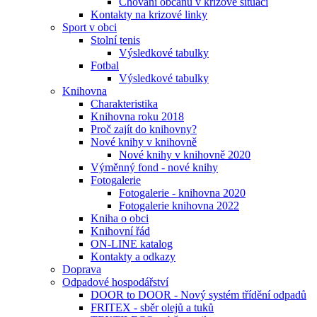
Chování občanů v krizové situaci
Kontakty na krizové linky
Sport v obci
Stolní tenis
Výsledkové tabulky
Fotbal
Výsledkové tabulky
Knihovna
Charakteristika
Knihovna roku 2018
Proč zajít do knihovny?
Nové knihy v knihovně
Nové knihy v knihovně 2020
Výměnný fond - nové knihy
Fotogalerie
Fotogalerie - knihovna 2020
Fotogalerie knihovna 2022
Kniha o obci
Knihovní řád
ON-LINE katalog
Kontakty a odkazy
Doprava
Odpadové hospodářství
DOOR to DOOR - Nový systém třídění odpadů
FRITEX - sběr olejů a tuků