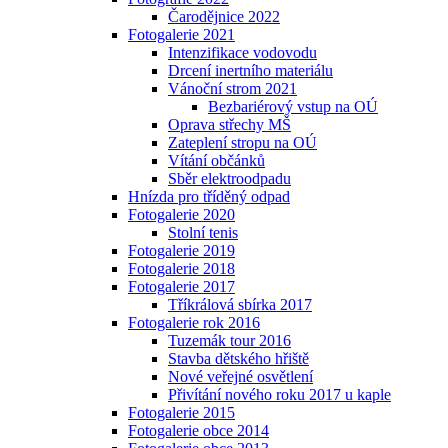
Čarodějnice 2022
Fotogalerie 2021
Intenzifikace vodovodu
Drcení inertního materiálu
Vánoční strom 2021
Bezbariérový vstup na OÚ
Oprava střechy MŠ
Zateplení stropu na OÚ
Vítání občánků
Sběr elektroodpadu
Hnízda pro tříděný odpad
Fotogalerie 2020
Stolní tenis
Fotogalerie 2019
Fotogalerie 2018
Fotogalerie 2017
Tříkrálová sbírka 2017
Fotogalerie rok 2016
Tuzemák tour 2016
Stavba dětského hřiště
Nové veřejné osvětlení
Přivítání nového roku 2017 u kaple
Fotogalerie 2015
Fotogalerie obce 2014