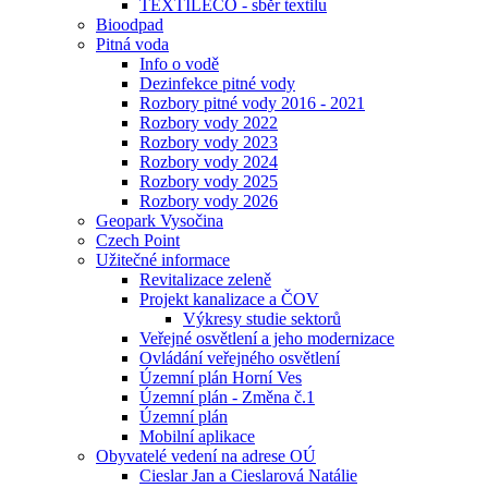
TEXTILECO - sběr textilu
Bioodpad
Pitná voda
Info o vodě
Dezinfekce pitné vody
Rozbory pitné vody 2016 - 2021
Rozbory vody 2022
Rozbory vody 2023
Rozbory vody 2024
Rozbory vody 2025
Rozbory vody 2026
Geopark Vysočina
Czech Point
Užitečné informace
Revitalizace zeleně
Projekt kanalizace a ČOV
Výkresy studie sektorů
Veřejné osvětlení a jeho modernizace
Ovládání veřejného osvětlení
Územní plán Horní Ves
Územní plán - Změna č.1
Územní plán
Mobilní aplikace
Obyvatelé vedení na adrese OÚ
Cieslar Jan a Cieslarová Natálie