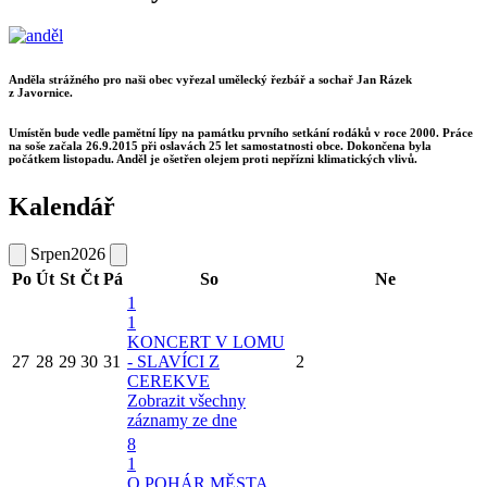
Anděla strážného pro naši obec vyřezal umělecký řezbář a sochař Jan Rázek
z Javornice.
Umístěn bude vedle pamětní lípy na památku prvního setkání rodáků v roce 2000. Práce
na soše začala 26.9.2015 při oslavách 25 let samostatnosti obce. Dokončena byla
počátkem listopadu. Anděl je ošetřen olejem proti nepřízni klimatických vlivů.
Kalendář
Srpen
2026
Po
Út
St
Čt
Pá
So
Ne
1
1
KONCERT V LOMU
27
28
29
30
31
- SLAVÍCI Z
2
CEREKVE
Zobrazit všechny
záznamy ze dne
8
1
O POHÁR MĚSTA