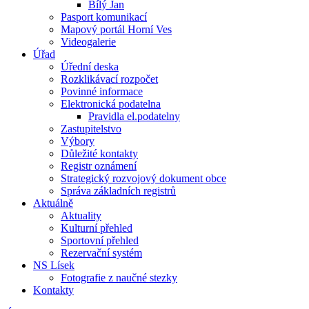
Bílý Jan
Pasport komunikací
Mapový portál Horní Ves
Videogalerie
Úřad
Úřední deska
Rozklikávací rozpočet
Povinné informace
Elektronická podatelna
Pravidla el.podatelny
Zastupitelstvo
Výbory
Důležité kontakty
Registr oznámení
Strategický rozvojový dokument obce
Správa základních registrů
Aktuálně
Aktuality
Kulturní přehled
Sportovní přehled
Rezervační systém
NS Lísek
Fotografie z naučné stezky
Kontakty