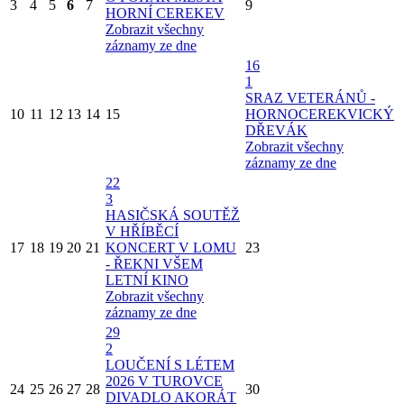
3
4
5
6
7
9
HORNÍ CEREKEV
Zobrazit všechny
záznamy ze dne
16
1
SRAZ VETERÁNŮ -
10
11
12
13
14
15
HORNOCEREKVICKÝ
DŘEVÁK
Zobrazit všechny
záznamy ze dne
22
3
HASIČSKÁ SOUTĚŽ
V HŘÍBĚCÍ
17
18
19
20
21
KONCERT V LOMU
23
- ŘEKNI VŠEM
LETNÍ KINO
Zobrazit všechny
záznamy ze dne
29
2
LOUČENÍ S LÉTEM
2026 V TUROVCE
24
25
26
27
28
30
DIVADLO AKORÁT