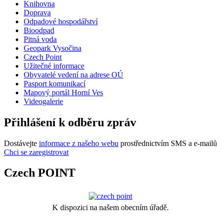
Knihovna
Doprava
Odpadové hospodářství
Bioodpad
Pitná voda
Geopark Vysočina
Czech Point
Užitečné informace
Obyvatelé vedení na adrese OÚ
Pasport komunikací
Mapový portál Horní Ves
Videogalerie
Přihlášení k odběru zpráv
Dostávejte
informace z našeho webu
prostřednictvím SMS a e-mailů
Chci se zaregistrovat
Czech POINT
K dispozici na našem obecním úřadě.