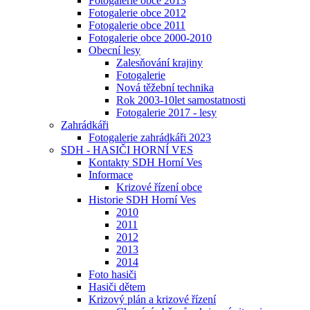
Fotogalerie obce 2013
Fotogalerie obce 2012
Fotogalerie obce 2011
Fotogalerie obce 2000-2010
Obecní lesy
Zalesňování krajiny
Fotogalerie
Nová těžební technika
Rok 2003-10let samostatnosti
Fotogalerie 2017 - lesy
Zahrádkáři
Fotogalerie zahrádkáři 2023
SDH - HASIČI HORNÍ VES
Kontakty SDH Horní Ves
Informace
Krizové řízení obce
Historie SDH Horní Ves
2010
2011
2012
2013
2014
Foto hasiči
Hasiči dětem
Krizový plán a krizové řízení