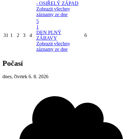
- OSIŘELÝ ZÁPAD
Zobrazit všechny
záznamy ze dne
5
1
DEN PLNÝ
31
1
2
3
4
6
ZÁBAVY
Zobrazit všechny
záznamy ze dne
Počasí
dnes, čtvrtek 6. 8. 2026