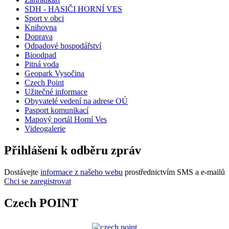
SDH - HASIČI HORNÍ VES
Sport v obci
Knihovna
Doprava
Odpadové hospodářství
Bioodpad
Pitná voda
Geopark Vysočina
Czech Point
Užitečné informace
Obyvatelé vedení na adrese OÚ
Pasport komunikací
Mapový portál Horní Ves
Videogalerie
Přihlášení k odběru zpráv
Dostávejte
informace z našeho webu
prostřednictvím SMS a e-mailů
Chci se zaregistrovat
Czech POINT