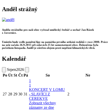
Anděl strážný
Anděla strážného pro naši obec vyřezal umělecký řezbář a sochař Jan Rázek
z Javornice.
Umístěn bude vedle pamětní lípy na památku prvního setkání rodáků v roce 2000. Práce
na soše začala 26.9.2015 při oslavách 25 let samostatnosti obce. Dokončena byla
počátkem listopadu. Anděl je ošetřen olejem proti nepřízni klimatických vlivů.
Kalendář
Srpen
2026
Po
Út
St
Čt
Pá
So
Ne
1
1
KONCERT V LOMU
27
28
29
30
31
- SLAVÍCI Z
2
CEREKVE
Zobrazit všechny
záznamy ze dne