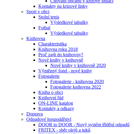
Chování občanů v krizové situaci
Kontakty na krizové linky
Sport v obci
Stolní tenis
Výsledkové tabulky
Fotbal
Výsledkové tabulky
Knihovna
Charakteristika
Knihovna roku 2018
Proč zajít do knihovny?
Nové knihy v knihovně
Nové knihy v knihovně 2020
Výměnný fond - nové knihy
Fotogalerie
Fotogalerie - knihovna 2020
Fotogalerie knihovna 2022
Kniha o obci
Knihovní řád
ON-LINE katalog
Kontakty a odkazy
Doprava
Odpadové hospodářství
DOOR to DOOR - Nový systém třídění odpadů
FRITEX - sběr olejů a tuků