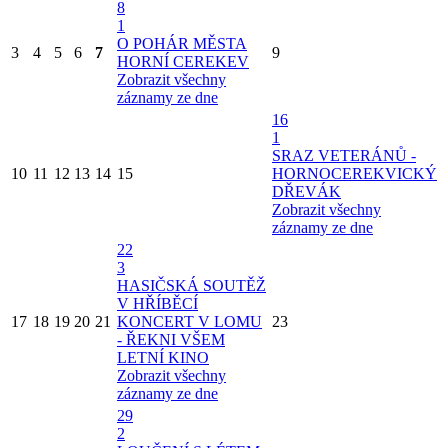
8
1
O POHÁR MĚSTA
3
4
5
6
7
9
HORNÍ CEREKEV
Zobrazit všechny
záznamy ze dne
16
1
SRAZ VETERÁNŮ -
10
11
12
13
14
15
HORNOCEREKVICKÝ
DŘEVÁK
Zobrazit všechny
záznamy ze dne
22
3
HASIČSKÁ SOUTĚŽ
V HŘÍBĚCÍ
17
18
19
20
21
KONCERT V LOMU
23
- ŘEKNI VŠEM
LETNÍ KINO
Zobrazit všechny
záznamy ze dne
29
2