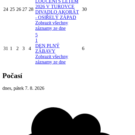
LOUČENÍ S LÉTEM
2026 V TUROVCE
24
25
26
27
28
30
DIVADLO AKORÁT
- OSIŘELÝ ZÁPAD
Zobrazit všechny
záznamy ze dne
5
1
DEN PLNÝ
31
1
2
3
4
6
ZÁBAVY
Zobrazit všechny
záznamy ze dne
Počasí
dnes, pátek 7. 8. 2026