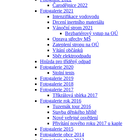
Čarodějnice 2022
Fotogalerie 2021
Intenzifikace vodovodu
Drcení inertního materiálu
Vánoční strom 2021
Bezbariérový vstup na OÚ
Oprava střechy MŠ
Zateplení stropu na OÚ
Vítání občánků
Sběr elektroodpadu
Hnízda pro tříděný odpad
Fotogalerie 2020
Stolní tenis
Fotogalerie 2019
Fotogalerie 2018
Fotogalerie 2017
Tříkrálová sbírka 2017
Fotogalerie rok 2016
Tuzemák tour 2016
Stavba dětského hřiště
Nové veřejné osvětlení
Přivítání nového roku 2017 u kaple
Fotogalerie 2015
Fotogalerie obce 2014