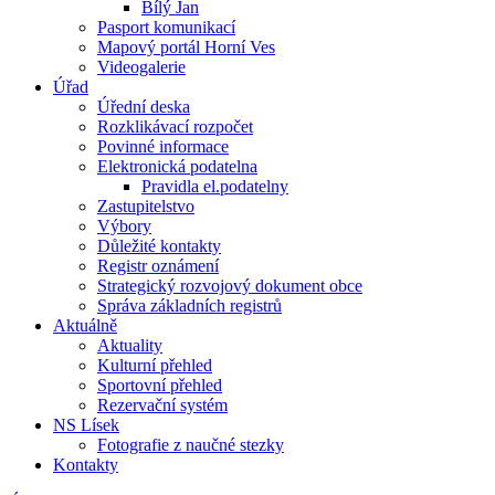
Bílý Jan
Pasport komunikací
Mapový portál Horní Ves
Videogalerie
Úřad
Úřední deska
Rozklikávací rozpočet
Povinné informace
Elektronická podatelna
Pravidla el.podatelny
Zastupitelstvo
Výbory
Důležité kontakty
Registr oznámení
Strategický rozvojový dokument obce
Správa základních registrů
Aktuálně
Aktuality
Kulturní přehled
Sportovní přehled
Rezervační systém
NS Lísek
Fotografie z naučné stezky
Kontakty