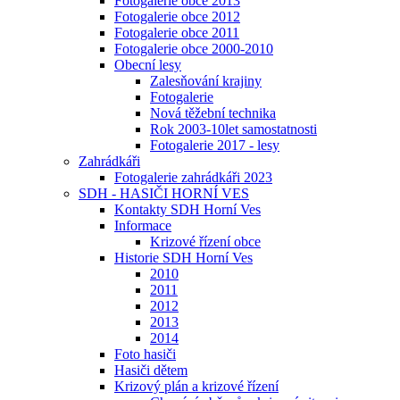
Fotogalerie obce 2013
Fotogalerie obce 2012
Fotogalerie obce 2011
Fotogalerie obce 2000-2010
Obecní lesy
Zalesňování krajiny
Fotogalerie
Nová těžební technika
Rok 2003-10let samostatnosti
Fotogalerie 2017 - lesy
Zahrádkáři
Fotogalerie zahrádkáři 2023
SDH - HASIČI HORNÍ VES
Kontakty SDH Horní Ves
Informace
Krizové řízení obce
Historie SDH Horní Ves
2010
2011
2012
2013
2014
Foto hasiči
Hasiči dětem
Krizový plán a krizové řízení