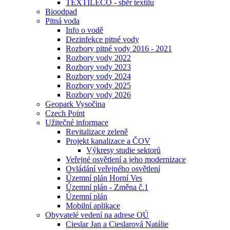
TEXTILECO - sběr textilu
Bioodpad
Pitná voda
Info o vodě
Dezinfekce pitné vody
Rozbory pitné vody 2016 - 2021
Rozbory vody 2022
Rozbory vody 2023
Rozbory vody 2024
Rozbory vody 2025
Rozbory vody 2026
Geopark Vysočina
Czech Point
Užitečné informace
Revitalizace zeleně
Projekt kanalizace a ČOV
Výkresy studie sektorů
Veřejné osvětlení a jeho modernizace
Ovládání veřejného osvětlení
Územní plán Horní Ves
Územní plán - Změna č.1
Územní plán
Mobilní aplikace
Obyvatelé vedení na adrese OÚ
Cieslar Jan a Cieslarová Natálie