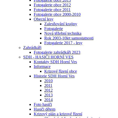
Fotogalerie obce 2013
Fotogalerie obce 2012
Fotogalerie obce 2011
Fotogalerie obce 2000-2010
Obecní lesy
Zalesňování krajiny
Fotogalerie
Nová těžební technika
Rok 2003-10let samostatnosti
Fotogalerie 2017 - lesy
Zahrádkáři
Fotogalerie zahrádkáři 2023
SDH - HASIČI HORNÍ VES
Kontakty SDH Horní Ves
Informace
Krizové řízení obce
Historie SDH Horní Ves
2010
2011
2012
2013
2014
Foto hasiči
Hasiči dětem
Krizový plán a krizové řízení