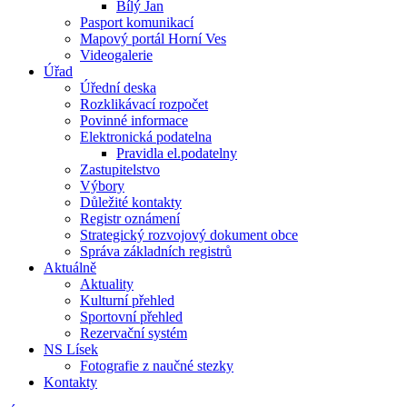
Bílý Jan
Pasport komunikací
Mapový portál Horní Ves
Videogalerie
Úřad
Úřední deska
Rozklikávací rozpočet
Povinné informace
Elektronická podatelna
Pravidla el.podatelny
Zastupitelstvo
Výbory
Důležité kontakty
Registr oznámení
Strategický rozvojový dokument obce
Správa základních registrů
Aktuálně
Aktuality
Kulturní přehled
Sportovní přehled
Rezervační systém
NS Lísek
Fotografie z naučné stezky
Kontakty