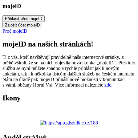
mojeID
Proč mojeID
mojeID na našich stránkách!
Ti z vás, kteří navštěvují pravidelně naše internetové stránky, si
určitě všimli, že se na nich objevila nová ikonka „mojeID“. Přes tuto
službu se nyní můžete snadno a rychle přihlásit jak k novým
anketám, tak i k několika tisícům dalších služeb na českém internetu.
Nám na úřadě pak mojeID přináší nové možnosti v komunikaci
s vámi, občany Horní Vsi. Více informací naleznete
zde
.
Ikony
Anděl strážný