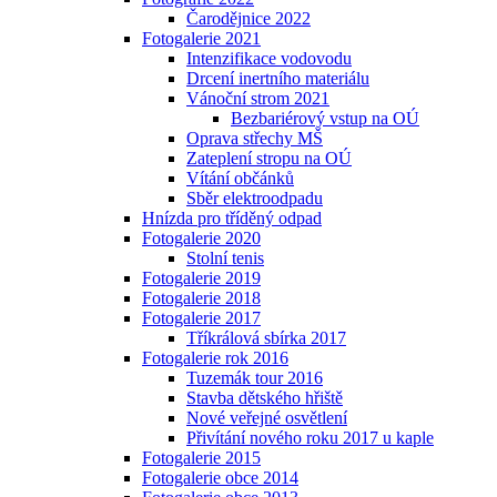
Čarodějnice 2022
Fotogalerie 2021
Intenzifikace vodovodu
Drcení inertního materiálu
Vánoční strom 2021
Bezbariérový vstup na OÚ
Oprava střechy MŠ
Zateplení stropu na OÚ
Vítání občánků
Sběr elektroodpadu
Hnízda pro tříděný odpad
Fotogalerie 2020
Stolní tenis
Fotogalerie 2019
Fotogalerie 2018
Fotogalerie 2017
Tříkrálová sbírka 2017
Fotogalerie rok 2016
Tuzemák tour 2016
Stavba dětského hřiště
Nové veřejné osvětlení
Přivítání nového roku 2017 u kaple
Fotogalerie 2015
Fotogalerie obce 2014