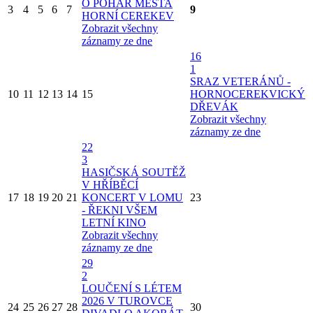
O POHÁR MĚSTA
3
4
5
6
7
9
HORNÍ CEREKEV
Zobrazit všechny
záznamy ze dne
16
1
SRAZ VETERÁNŮ -
10
11
12
13
14
15
HORNOCEREKVICKÝ
DŘEVÁK
Zobrazit všechny
záznamy ze dne
22
3
HASIČSKÁ SOUTĚŽ
V HŘÍBĚCÍ
17
18
19
20
21
KONCERT V LOMU
23
- ŘEKNI VŠEM
LETNÍ KINO
Zobrazit všechny
záznamy ze dne
29
2
LOUČENÍ S LÉTEM
2026 V TUROVCE
24
25
26
27
28
30