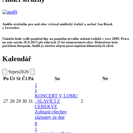
Anděla strážného pro naši obec vyřezal umělecký řezbář a sochař Jan Rázek
z Javornice.
Umístěn bude vedle pamětní lípy na památku prvního setkání rodáků v roce 2000. Práce
na soše začala 26.9.2015 při oslavách 25 let samostatnosti obce. Dokončena byla
počátkem listopadu. Anděl je ošetřen olejem proti nepřízni klimatických vlivů.
Kalendář
Srpen
2026
Po
Út
St
Čt
Pá
So
Ne
1
1
KONCERT V LOMU
27
28
29
30
31
- SLAVÍCI Z
2
CEREKVE
Zobrazit všechny
záznamy ze dne
8
1