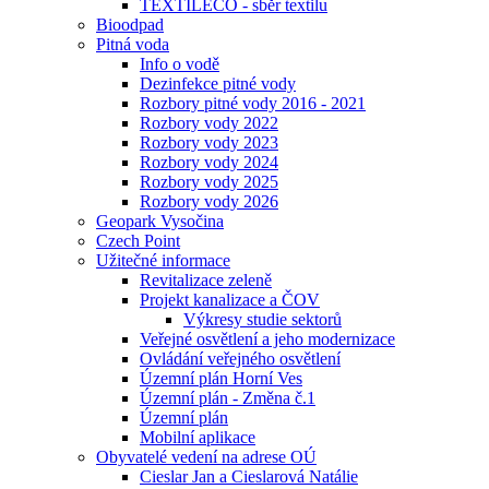
TEXTILECO - sběr textilu
Bioodpad
Pitná voda
Info o vodě
Dezinfekce pitné vody
Rozbory pitné vody 2016 - 2021
Rozbory vody 2022
Rozbory vody 2023
Rozbory vody 2024
Rozbory vody 2025
Rozbory vody 2026
Geopark Vysočina
Czech Point
Užitečné informace
Revitalizace zeleně
Projekt kanalizace a ČOV
Výkresy studie sektorů
Veřejné osvětlení a jeho modernizace
Ovládání veřejného osvětlení
Územní plán Horní Ves
Územní plán - Změna č.1
Územní plán
Mobilní aplikace
Obyvatelé vedení na adrese OÚ
Cieslar Jan a Cieslarová Natálie