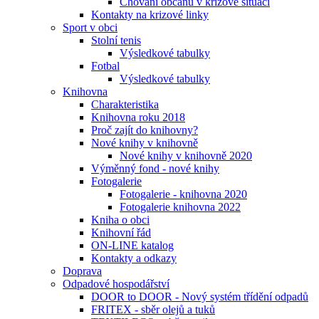
Chování občanů v krizové situaci
Kontakty na krizové linky
Sport v obci
Stolní tenis
Výsledkové tabulky
Fotbal
Výsledkové tabulky
Knihovna
Charakteristika
Knihovna roku 2018
Proč zajít do knihovny?
Nové knihy v knihovně
Nové knihy v knihovně 2020
Výměnný fond - nové knihy
Fotogalerie
Fotogalerie - knihovna 2020
Fotogalerie knihovna 2022
Kniha o obci
Knihovní řád
ON-LINE katalog
Kontakty a odkazy
Doprava
Odpadové hospodářství
DOOR to DOOR - Nový systém třídění odpadů
FRITEX - sběr olejů a tuků