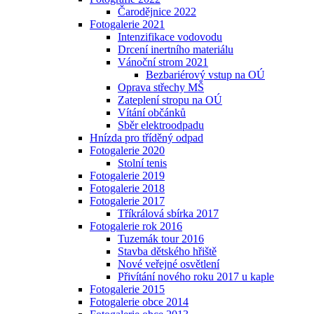
Čarodějnice 2022
Fotogalerie 2021
Intenzifikace vodovodu
Drcení inertního materiálu
Vánoční strom 2021
Bezbariérový vstup na OÚ
Oprava střechy MŠ
Zateplení stropu na OÚ
Vítání občánků
Sběr elektroodpadu
Hnízda pro tříděný odpad
Fotogalerie 2020
Stolní tenis
Fotogalerie 2019
Fotogalerie 2018
Fotogalerie 2017
Tříkrálová sbírka 2017
Fotogalerie rok 2016
Tuzemák tour 2016
Stavba dětského hřiště
Nové veřejné osvětlení
Přivítání nového roku 2017 u kaple
Fotogalerie 2015
Fotogalerie obce 2014