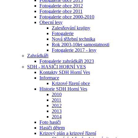
Fotogalerie obce 2013
Fotogalerie obce 2012
Fotogalerie obce 2011
Fotogalerie obce 2000-2010
Obecní lesy
Zalesňování krajiny
Fotogalerie
Nová těžební technika
Rok 2003-10let samostatnosti
Fotogalerie 2017 - lesy
Zahrádkáři
Fotogalerie zahrádkáři 2023
SDH - HASIČI HORNÍ VES
Kontakty SDH Horní Ves
Informace
Krizové řízení obce
Historie SDH Horní Ves
2010
2011
2012
2013
2014
Foto hasiči
Hasiči dětem
Krizový plán a krizové řízení