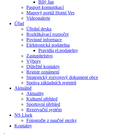
Bílý Jan
Pasport komunikací
Mapový portál Horní Ves
Videogalerie
Úřad
Úřední deska
Rozklikávací rozpočet
Povinné informace
Elektronická podatelna
Pravidla el.podatelny
Zastupitelstvo
Výbory
Důležité kontakty
Registr oznámení
Strategický rozvojový dokument obce
Správa základních registrů
Aktuálně
Aktuality
Kulturní přehled
Sportovní přehled
Rezervační systém
NS Lísek
Fotografie z naučné stezky
Kontakty