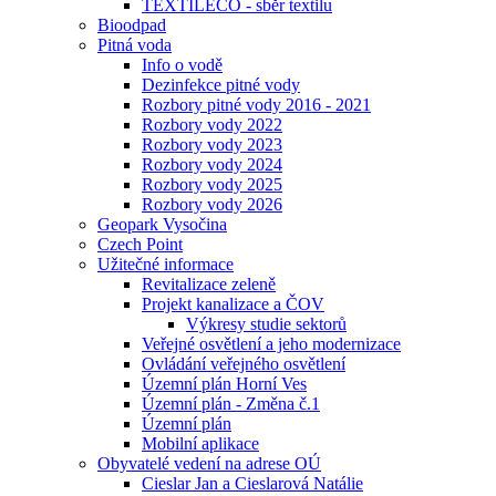
TEXTILECO - sběr textilu
Bioodpad
Pitná voda
Info o vodě
Dezinfekce pitné vody
Rozbory pitné vody 2016 - 2021
Rozbory vody 2022
Rozbory vody 2023
Rozbory vody 2024
Rozbory vody 2025
Rozbory vody 2026
Geopark Vysočina
Czech Point
Užitečné informace
Revitalizace zeleně
Projekt kanalizace a ČOV
Výkresy studie sektorů
Veřejné osvětlení a jeho modernizace
Ovládání veřejného osvětlení
Územní plán Horní Ves
Územní plán - Změna č.1
Územní plán
Mobilní aplikace
Obyvatelé vedení na adrese OÚ
Cieslar Jan a Cieslarová Natálie