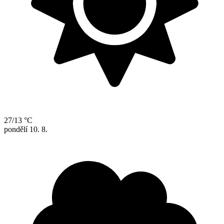
27/13 °C
pondělí
10. 8.