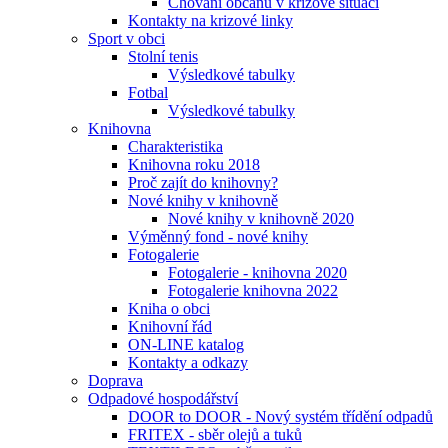
Chování občanů v krizové situaci
Kontakty na krizové linky
Sport v obci
Stolní tenis
Výsledkové tabulky
Fotbal
Výsledkové tabulky
Knihovna
Charakteristika
Knihovna roku 2018
Proč zajít do knihovny?
Nové knihy v knihovně
Nové knihy v knihovně 2020
Výměnný fond - nové knihy
Fotogalerie
Fotogalerie - knihovna 2020
Fotogalerie knihovna 2022
Kniha o obci
Knihovní řád
ON-LINE katalog
Kontakty a odkazy
Doprava
Odpadové hospodářství
DOOR to DOOR - Nový systém třídění odpadů
FRITEX - sběr olejů a tuků