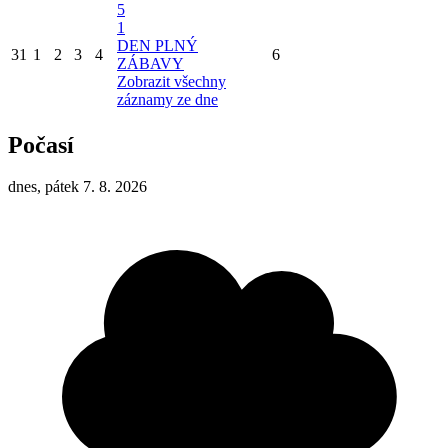
5
1
DEN PLNÝ
31
1
2
3
4
6
ZÁBAVY
Zobrazit všechny
záznamy ze dne
Počasí
dnes, pátek 7. 8. 2026