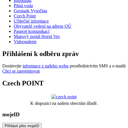
Bioodpad
Pitná voda
Geopark Vysočina
Czech Point
Užitečné informace
Obyvatelé vedení na adrese OÚ
Pasport komunikací
Mapový portál Horní Ves
Videogalerie
Přihlášení k odběru zpráv
Dostávejte
informace z našeho webu
prostřednictvím SMS a e-mailů
Chci se zaregistrovat
Czech POINT
K dispozici na našem obecním úřadě.
mojeID