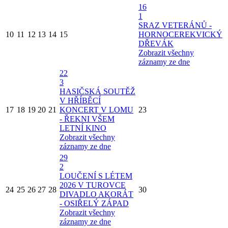
16
1
SRAZ VETERÁNŮ -
10
11
12
13
14
15
HORNOCEREKVICKÝ
DŘEVÁK
Zobrazit všechny
záznamy ze dne
22
3
HASIČSKÁ SOUTĚŽ
V HŘÍBĚCÍ
17
18
19
20
21
KONCERT V LOMU
23
- ŘEKNI VŠEM
LETNÍ KINO
Zobrazit všechny
záznamy ze dne
29
2
LOUČENÍ S LÉTEM
2026 V TUROVCE
24
25
26
27
28
30
DIVADLO AKORÁT
- OSIŘELÝ ZÁPAD
Zobrazit všechny
záznamy ze dne