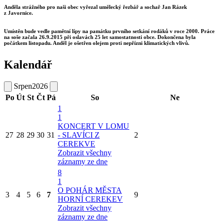
Anděla strážného pro naši obec vyřezal umělecký řezbář a sochař Jan Rázek
z Javornice.
Umístěn bude vedle pamětní lípy na památku prvního setkání rodáků v roce 2000. Práce
na soše začala 26.9.2015 při oslavách 25 let samostatnosti obce. Dokončena byla
počátkem listopadu. Anděl je ošetřen olejem proti nepřízni klimatických vlivů.
Kalendář
Srpen
2026
Po
Út
St
Čt
Pá
So
Ne
1
1
KONCERT V LOMU
27
28
29
30
31
- SLAVÍCI Z
2
CEREKVE
Zobrazit všechny
záznamy ze dne
8
1
O POHÁR MĚSTA
3
4
5
6
7
9
HORNÍ CEREKEV
Zobrazit všechny
záznamy ze dne