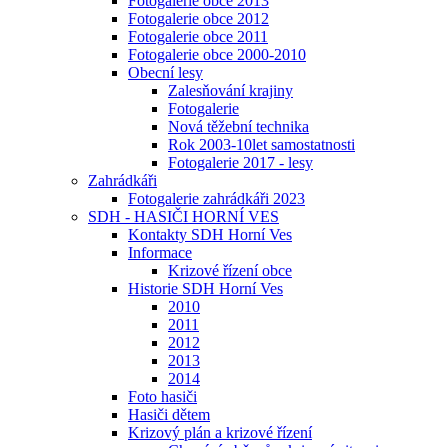
Fotogalerie obce 2013
Fotogalerie obce 2012
Fotogalerie obce 2011
Fotogalerie obce 2000-2010
Obecní lesy
Zalesňování krajiny
Fotogalerie
Nová těžební technika
Rok 2003-10let samostatnosti
Fotogalerie 2017 - lesy
Zahrádkáři
Fotogalerie zahrádkáři 2023
SDH - HASIČI HORNÍ VES
Kontakty SDH Horní Ves
Informace
Krizové řízení obce
Historie SDH Horní Ves
2010
2011
2012
2013
2014
Foto hasiči
Hasiči dětem
Krizový plán a krizové řízení