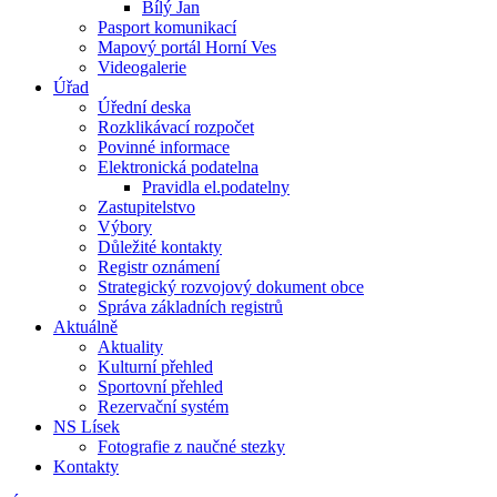
Bílý Jan
Pasport komunikací
Mapový portál Horní Ves
Videogalerie
Úřad
Úřední deska
Rozklikávací rozpočet
Povinné informace
Elektronická podatelna
Pravidla el.podatelny
Zastupitelstvo
Výbory
Důležité kontakty
Registr oznámení
Strategický rozvojový dokument obce
Správa základních registrů
Aktuálně
Aktuality
Kulturní přehled
Sportovní přehled
Rezervační systém
NS Lísek
Fotografie z naučné stezky
Kontakty