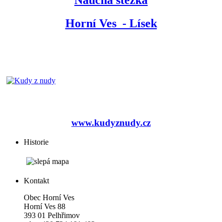
Horní Ves - Lísek
www.kudyznudy.cz
Historie
Kontakt
Obec Horní Ves
Horní Ves 88
393 01 Pelhřimov