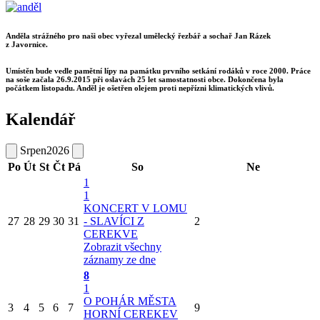
Anděla strážného pro naši obec vyřezal umělecký řezbář a sochař Jan Rázek
z Javornice.
Umístěn bude vedle pamětní lípy na památku prvního setkání rodáků v roce 2000. Práce
na soše začala 26.9.2015 při oslavách 25 let samostatnosti obce. Dokončena byla
počátkem listopadu. Anděl je ošetřen olejem proti nepřízni klimatických vlivů.
Kalendář
Srpen
2026
Po
Út
St
Čt
Pá
So
Ne
1
1
KONCERT V LOMU
27
28
29
30
31
- SLAVÍCI Z
2
CEREKVE
Zobrazit všechny
záznamy ze dne
8
1
O POHÁR MĚSTA
3
4
5
6
7
9
HORNÍ CEREKEV