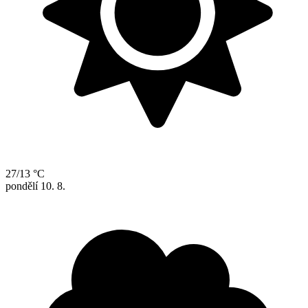
27/13 °C
pondělí
10. 8.