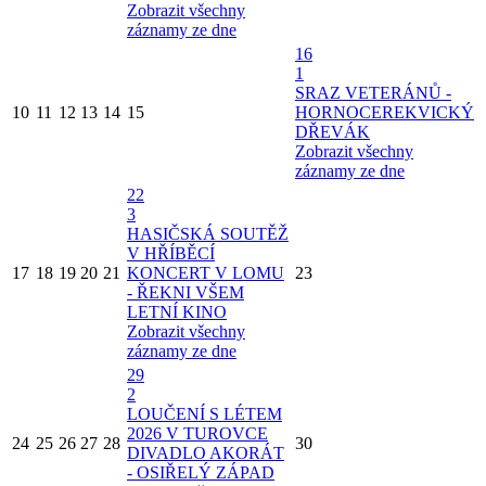
Zobrazit všechny
záznamy ze dne
16
1
SRAZ VETERÁNŮ -
10
11
12
13
14
15
HORNOCEREKVICKÝ
DŘEVÁK
Zobrazit všechny
záznamy ze dne
22
3
HASIČSKÁ SOUTĚŽ
V HŘÍBĚCÍ
17
18
19
20
21
KONCERT V LOMU
23
- ŘEKNI VŠEM
LETNÍ KINO
Zobrazit všechny
záznamy ze dne
29
2
LOUČENÍ S LÉTEM
2026 V TUROVCE
24
25
26
27
28
30
DIVADLO AKORÁT
- OSIŘELÝ ZÁPAD