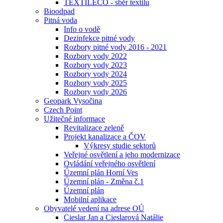
TEXTILECO - sběr textilu
Bioodpad
Pitná voda
Info o vodě
Dezinfekce pitné vody
Rozbory pitné vody 2016 - 2021
Rozbory vody 2022
Rozbory vody 2023
Rozbory vody 2024
Rozbory vody 2025
Rozbory vody 2026
Geopark Vysočina
Czech Point
Užitečné informace
Revitalizace zeleně
Projekt kanalizace a ČOV
Výkresy studie sektorů
Veřejné osvětlení a jeho modernizace
Ovládání veřejného osvětlení
Územní plán Horní Ves
Územní plán - Změna č.1
Územní plán
Mobilní aplikace
Obyvatelé vedení na adrese OÚ
Cieslar Jan a Cieslarová Natálie