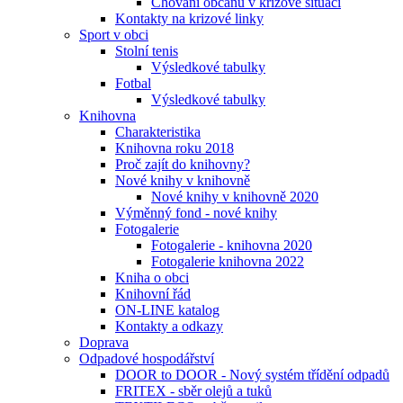
Chování občanů v krizové situaci
Kontakty na krizové linky
Sport v obci
Stolní tenis
Výsledkové tabulky
Fotbal
Výsledkové tabulky
Knihovna
Charakteristika
Knihovna roku 2018
Proč zajít do knihovny?
Nové knihy v knihovně
Nové knihy v knihovně 2020
Výměnný fond - nové knihy
Fotogalerie
Fotogalerie - knihovna 2020
Fotogalerie knihovna 2022
Kniha o obci
Knihovní řád
ON-LINE katalog
Kontakty a odkazy
Doprava
Odpadové hospodářství
DOOR to DOOR - Nový systém třídění odpadů
FRITEX - sběr olejů a tuků