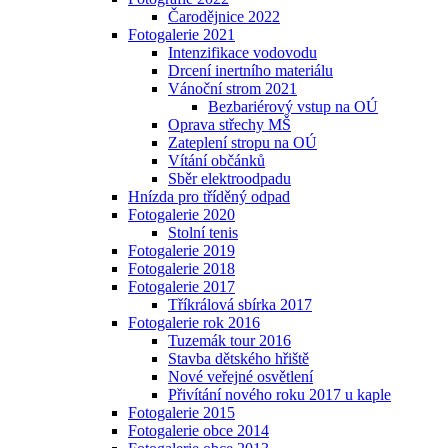
Čarodějnice 2022
Fotogalerie 2021
Intenzifikace vodovodu
Drcení inertního materiálu
Vánoční strom 2021
Bezbariérový vstup na OÚ
Oprava střechy MŠ
Zateplení stropu na OÚ
Vítání občánků
Sběr elektroodpadu
Hnízda pro tříděný odpad
Fotogalerie 2020
Stolní tenis
Fotogalerie 2019
Fotogalerie 2018
Fotogalerie 2017
Tříkrálová sbírka 2017
Fotogalerie rok 2016
Tuzemák tour 2016
Stavba dětského hřiště
Nové veřejné osvětlení
Přivítání nového roku 2017 u kaple
Fotogalerie 2015
Fotogalerie obce 2014