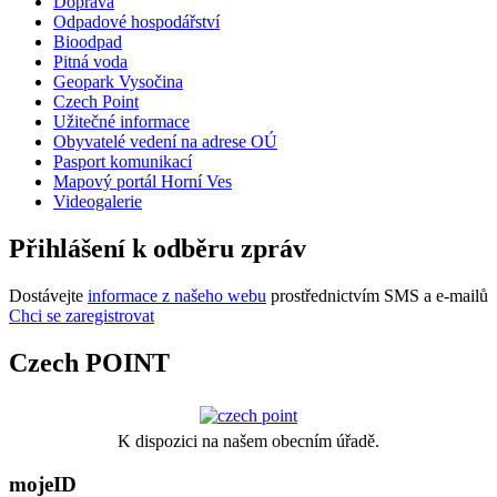
Doprava
Odpadové hospodářství
Bioodpad
Pitná voda
Geopark Vysočina
Czech Point
Užitečné informace
Obyvatelé vedení na adrese OÚ
Pasport komunikací
Mapový portál Horní Ves
Videogalerie
Přihlášení k odběru zpráv
Dostávejte
informace z našeho webu
prostřednictvím SMS a e-mailů
Chci se zaregistrovat
Czech POINT
K dispozici na našem obecním úřadě.
mojeID