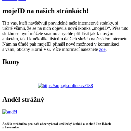
mojeID na našich stránkách!
Ti z vás, kteří navštěvují pravidelně naše internetové stránky, si
určitě všimli, že se na nich objevila nová ikonka „mojeID“. Přes tuto
službu se nyní můžete snadno a rychle přihlásit jak k novým
anketám, tak i k několika tisícům dalších služeb na českém internetu.
Nám na úřadě pak mojeID přináší nové možnosti v komunikaci
s vámi, občany Horní Vsi. Více informací naleznete
zde
.
Ikony
Anděl strážný
Anděla strážného pro naši obec vyřezal umělecký řezbář a sochař Jan Rázek
z Javornice.