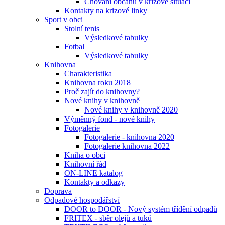
Chování občanů v krizové situaci
Kontakty na krizové linky
Sport v obci
Stolní tenis
Výsledkové tabulky
Fotbal
Výsledkové tabulky
Knihovna
Charakteristika
Knihovna roku 2018
Proč zajít do knihovny?
Nové knihy v knihovně
Nové knihy v knihovně 2020
Výměnný fond - nové knihy
Fotogalerie
Fotogalerie - knihovna 2020
Fotogalerie knihovna 2022
Kniha o obci
Knihovní řád
ON-LINE katalog
Kontakty a odkazy
Doprava
Odpadové hospodářství
DOOR to DOOR - Nový systém třídění odpadů
FRITEX - sběr olejů a tuků