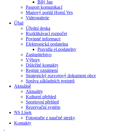
Bílý Jan
Pasport komunikací
Mapový portál Horní Ves
Videogalerie
Úřad
Úřední deska
Rozklikávací rozpočet
Povinné informace
Elektronická podatelna
Pravidla el.podatelny
Zastupitelstvo
Výbory
Důležité kontakty
Registr oznámení
Strategický rozvojový dokument obce
Správa základních registrů
Aktuálně
Aktuality
Kulturní přehled
Sportovní přehled
Rezervační systém
NS Lísek
Fotografie z naučné stezky
Kontakty