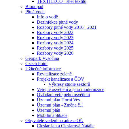
TEXTILECO - sběr textilu
Bioodpad
Pitná voda
Info o vodě
Dezinfekce pitné vody
Rozbory pitné vody 2016 - 2021
Rozbory vody 2022
Rozbory vody 2023
Rozbory vody 2024
Rozbory vody 2025
Rozbory vody 2026
Geopark Vysočina
Czech Point
Užitečné informace
Revitalizace zeleně
Projekt kanalizace a ČOV
Výkresy studie sektorů
Veřejné osvětlení a jeho modernizace
Ovládání veřejného osvětlení
Územní plán Horní Ves
Územní plán - Změna č.1
Územní plán
Mobilní aplikace
Obyvatelé vedení na adrese OÚ
Cieslar Jan a Cieslarová Natálie