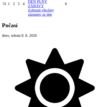
DEN PLNÝ
31
1
2
3
4
6
ZÁBAVY
Zobrazit všechny
záznamy ze dne
Počasí
dnes, sobota 8. 8. 2026