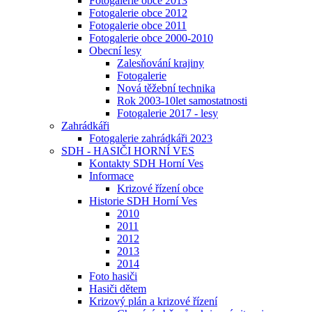
Fotogalerie obce 2013
Fotogalerie obce 2012
Fotogalerie obce 2011
Fotogalerie obce 2000-2010
Obecní lesy
Zalesňování krajiny
Fotogalerie
Nová těžební technika
Rok 2003-10let samostatnosti
Fotogalerie 2017 - lesy
Zahrádkáři
Fotogalerie zahrádkáři 2023
SDH - HASIČI HORNÍ VES
Kontakty SDH Horní Ves
Informace
Krizové řízení obce
Historie SDH Horní Ves
2010
2011
2012
2013
2014
Foto hasiči
Hasiči dětem
Krizový plán a krizové řízení