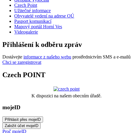
Czech Point
Užitečné informace
Obyvatelé vedení na adrese OÚ
Pasport komunikací
Mapový portál Horní Ves
Videogalerie
Přihlášení k odběru zpráv
Dostávejte
informace z našeho webu
prostřednictvím SMS a e-mailů
Chci se zaregistrovat
Czech POINT
K dispozici na našem obecním úřadě.
mojeID
Proč mojeID