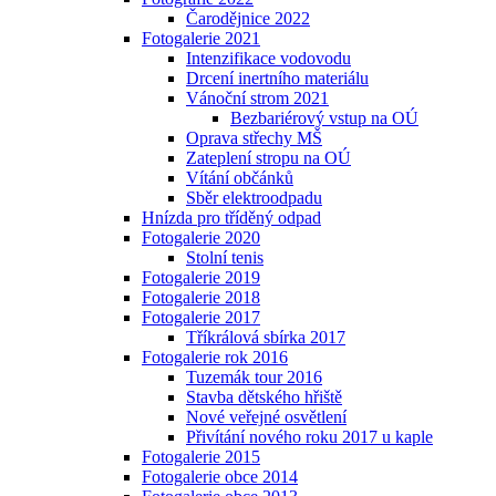
Čarodějnice 2022
Fotogalerie 2021
Intenzifikace vodovodu
Drcení inertního materiálu
Vánoční strom 2021
Bezbariérový vstup na OÚ
Oprava střechy MŠ
Zateplení stropu na OÚ
Vítání občánků
Sběr elektroodpadu
Hnízda pro tříděný odpad
Fotogalerie 2020
Stolní tenis
Fotogalerie 2019
Fotogalerie 2018
Fotogalerie 2017
Tříkrálová sbírka 2017
Fotogalerie rok 2016
Tuzemák tour 2016
Stavba dětského hřiště
Nové veřejné osvětlení
Přivítání nového roku 2017 u kaple
Fotogalerie 2015
Fotogalerie obce 2014