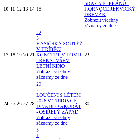
SRAZ VETERÁNŮ -
10
11
12
13
14
15
HORNOCEREKVICKÝ
DŘEVÁK
Zobrazit všechny
záznamy ze dne
22
3
HASIČSKÁ SOUTĚŽ
V HŘÍBĚCÍ
17
18
19
20
21
KONCERT V LOMU
23
- ŘEKNI VŠEM
LETNÍ KINO
Zobrazit všechny
záznamy ze dne
29
2
LOUČENÍ S LÉTEM
2026 V TUROVCE
24
25
26
27
28
30
DIVADLO AKORÁT
- OSIŘELÝ ZÁPAD
Zobrazit všechny
záznamy ze dne
5
1