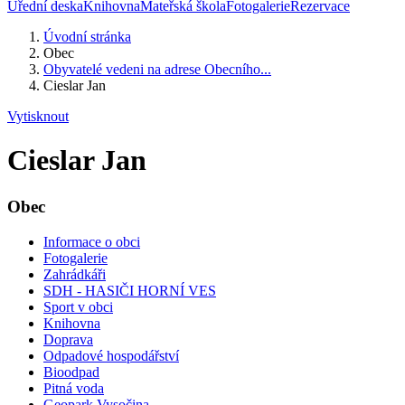
Úřední deska
Knihovna
Mateřská škola
Fotogalerie
Rezervace
Úvodní stránka
Obec
Obyvatelé vedeni na adrese Obecního...
Cieslar Jan
Vytisknout
Cieslar Jan
Obec
Informace o obci
Fotogalerie
Zahrádkáři
SDH - HASIČI HORNÍ VES
Sport v obci
Knihovna
Doprava
Odpadové hospodářství
Bioodpad
Pitná voda
Geopark Vysočina