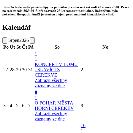
Umístěn bude vedle pamětní lípy na památku prvního setkání rodáků v roce 2000. Práce
na soše začala 26.9.2015 při oslavách 25 let samostatnosti obce. Dokončena byla
počátkem listopadu. Anděl je ošetřen olejem proti nepřízni klimatických vlivů.
Kalendář
Srpen
2026
Po
Út
St
Čt
Pá
So
Ne
1
1
KONCERT V LOMU
27
28
29
30
31
- SLAVÍCI Z
2
CEREKVE
Zobrazit všechny
záznamy ze dne
8
1
O POHÁR MĚSTA
3
4
5
6
7
9
HORNÍ CEREKEV
Zobrazit všechny
záznamy ze dne
16
1